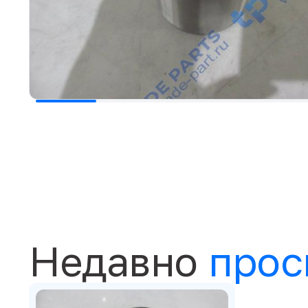
Недавно
прос