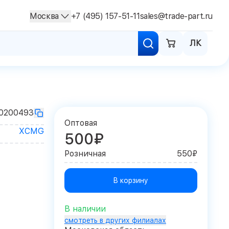
Москва
+7 (495) 157-51-11
sales@trade-part.ru
ЛК
0200493
Оптовая
XCMG
500₽
Розничная
550₽
В корзину
В наличии
смотреть в других филиалах