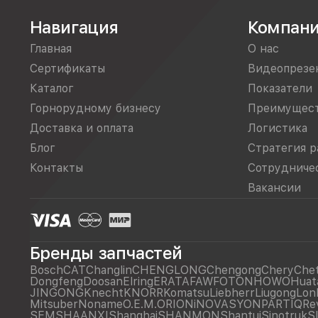
Навигация
Компан
Главная
О нас
Сертификаты
Видеопрезе
Каталог
Показатели
Горнорудному бизнесу
Преимущес
Доставка и оплата
Логистика
Блог
Стратегия р
Контакты
Сотрудниче
Вакансии
Бренды запчастей
Bosch
CAT
Changlin
CHENGLONG
Chengong
Chery
Che
Dongfeng
Doosan
Elring
ERATA
FAW
FOTON
HOWO
Huat
JINGONG
Knecht
KNORR
Komatsu
Liebherr
Liugong
Lon
Mitsuber
Noname
O.E.M.
ORIONiNOVASYON
PARTIQ
Re
SEM
SHAANXI
Shanghai
SHANMON
Shantui
Sinotruk
S