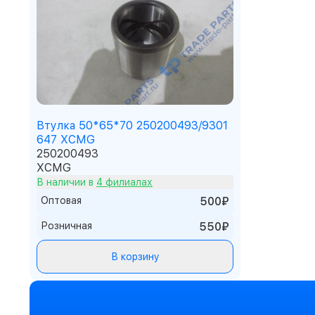
Втулка 50*65*70 250200493/9301
647 XCMG
250200493
XCMG
В наличии в
4 филиалах
Оптовая
500₽
Розничная
550₽
В корзину