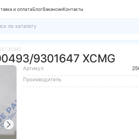
тавка и оплата
Блог
Вакансии
Контакты
1647 XCMG
200493/9301647 XCMG
Артикул
25
Производитель