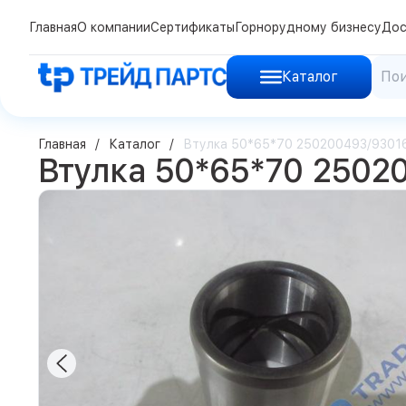
Главная
О компании
Сертификаты
Горнорудному бизнесу
Дос
Каталог
Главная
Каталог
Втулка 50*65*70 250200493/930
Втулка 50*65*70 250