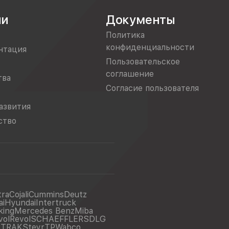
ии
Документы
Политика
конфиденциальности
нтация
Пользовательское
соглашение
тва
Согласие пользователя
азвития
ство
tra
Cojali
Cummins
Deutz
ai
Hyundai
Intertruck
king
Mercedes Benz
Miba
vol
Revol
SCHAEFFLER
SDLG
ITRAK
Steyr
TP
Wabco