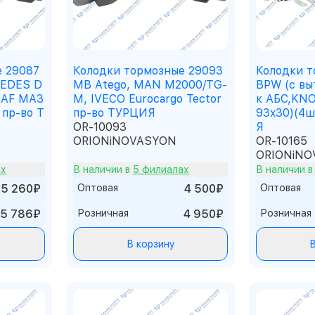
е 29087
Колодки тормозные 29093
Колодки т
EDES D
MB Atego, MAN M2000/TG-
BPW (с вы
SAF МАЗ
M, IVECO Eurocargo Tector
к АБС,KNO
 пр-во Т
пр-во ТУРЦИЯ
93x30)(4ш
OR-10093
Я
ORIONiNOVASYON
OR-10165
ORIONiNO
ах
В наличии в
5 филиалах
В наличии 
5 260₽
Оптовая
4 500₽
Оптовая
5 786₽
Розничная
4 950₽
Розничная
В корзину
В