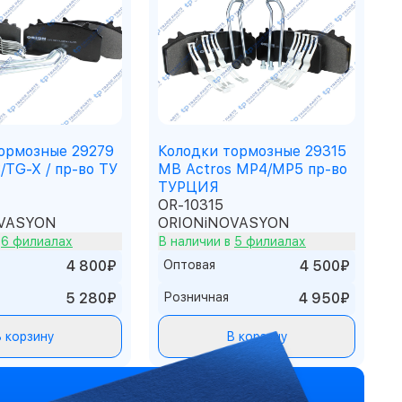
ормозные 29279
Колодки тормозные 29315
TG-X / пр-во ТУ
MB Actros MP4/MP5 пр-во
ТУРЦИЯ
OR-10315
VASYON
ORIONiNOVASYON
в
6 филиалах
В наличии в
5 филиалах
4 800₽
Оптовая
4 500₽
5 280₽
Розничная
4 950₽
 корзину
В корзину