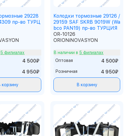
ормозные 29228
Колодки тормозные 29126 /
4309 пр-во ТУРЦ
29159 SAF SKRB 9019W (Wa
bco PAN19) пр-во ТУРЦИЯ
OR-10126
VASYON
ORIONiNOVASYON
в
5 филиалах
В наличии в
5 филиалах
4 500₽
Оптовая
4 500₽
4 950₽
Розничная
4 950₽
 корзину
В корзину