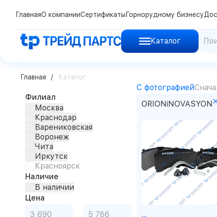
Главная
О компании
Сертификаты
Горнорудному бизнесу
Дос
Каталог
Главная
Каталог
С фотографией
Снача
Филиал
ORIONiNOVASYON
Москва
Краснодар
Варениковская
Воронеж
Чита
Иркутск
Красноярск
Наличие
В наличии
Цена