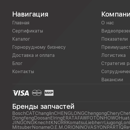
Навигация
Компан
Главная
О нас
Сертификаты
Видеопрезе
Каталог
Показатели
Горнорудному бизнесу
Преимущес
Доставка и оплата
Логистика
Блог
Стратегия р
Контакты
Сотрудниче
Вакансии
Бренды запчастей
Bosch
CAT
Changlin
CHENGLONG
Chengong
Chery
Che
Dongfeng
Doosan
Elring
ERATA
FAW
FOTON
HOWO
Huat
JINGONG
Knecht
KNORR
Komatsu
Liebherr
Liugong
Lon
Mitsuber
Noname
O.E.M.
ORIONiNOVASYON
PARTIQ
Re