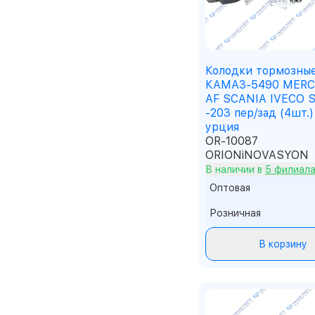
Shantui
Sinotruk
SITRAK
Steyr
TP
Колодки тормозны
Wabco
КАМАЗ-5490 MERC
WEICHAI
AF SCANIA IVECO 
XCMG
-203 пер/зад (4шт.)
XGMA
урция
Yassian
OR-10087
Yuchai
ORIONiNOVASYON
ZF
В наличии в
5 филиал
Оптовая
Розничная
В корзину