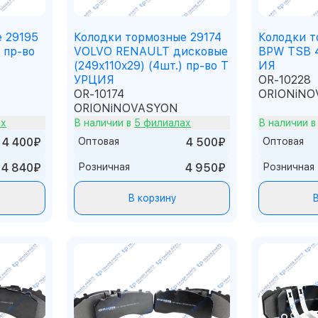
 29195
Колодки тормозные 29174
Колодки т
 пр-во
VOLVO RENAULT дисковые
BPW TSB 
(249x110x29) (4шт.) пр-во Т
ИЯ
УРЦИЯ
OR-10228
OR-10174
ORIONiNO
ORIONiNOVASYON
ах
В наличии в
5 филиалах
В наличии 
4 400₽
Оптовая
4 500₽
Оптовая
4 840₽
Розничная
4 950₽
Розничная
В корзину
В