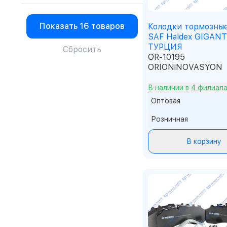
Intertruck
JINGONG
Knecht
Показать
16 товаров
Колодки тормозные
KNORR
SAF Haldex GIGANT
Komatsu
ТУРЦИЯ
Сбросить
Liebherr
OR-10195
Liugong
ORIONiNOVASYON
Lonking
Mercedes Benz
В наличии в
4 филиал
Miba
Оптовая
Mitsuber
Noname
Розничная
O.E.M.
ORIONiNOVASYON
В корзину
PARTIQ
Revol
Revol
SCHAEFFLER
SDLG
SEM
SHAANXI
Shanghai
SHANMON