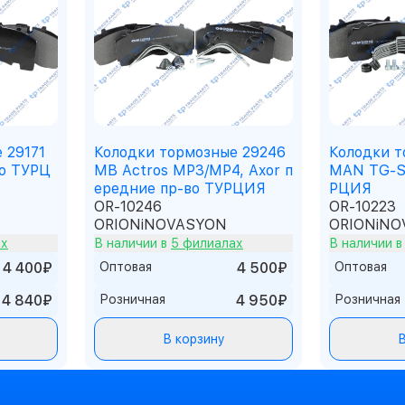
 29171
Колодки тормозные 29246
Колодки т
о ТУРЦ
MB Actros MP3/MP4, Axor п
MAN TG-S/
ередние пр-во ТУРЦИЯ
РЦИЯ
OR-10246
OR-10223
ORIONiNOVASYON
ORIONiNO
ах
В наличии в
5 филиалах
В наличии 
4 400₽
Оптовая
4 500₽
Оптовая
4 840₽
Розничная
4 950₽
Розничная
В корзину
В