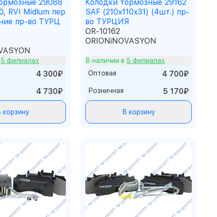
ормозные 29088
Колодки тормозные 29162
, RVI Midlum пер
SAF (210x110x31) (4шт.) пр-
ние пр-во ТУРЦ
во ТУРЦИЯ
OR-10162
ORIONiNOVASYON
VASYON
в
5 филиалах
В наличии в
5 филиалах
4 300₽
Оптовая
4 700₽
4 730₽
Розничная
5 170₽
 корзину
В корзину