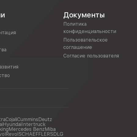
ии
Документы
Политика
конфиденциальности
нтация
Пользовательское
соглашение
тва
Согласие пользователя
азвития
ство
tra
Cojali
Cummins
Deutz
ai
Hyundai
Intertruck
king
Mercedes Benz
Miba
vol
Revol
SCHAEFFLER
SDLG