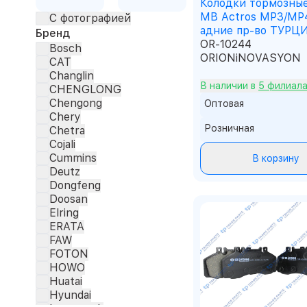
Колодки тормозны
MB Actros MP3/MP4
С фотографией
адние пр-во ТУРЦ
Бренд
OR-10244
Bosch
ORIONiNOVASYON
CAT
Changlin
В наличии в
5 филиал
CHENGLONG
Chengong
Оптовая
Chery
Розничная
Chetra
Cojali
Cummins
В корзину
Deutz
Dongfeng
Doosan
Elring
ERATA
FAW
FOTON
HOWO
Huatai
Hyundai