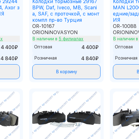
е 29244
Колодки тормозные 29167
Колодки т
, Axor з
BPW, Daf, Iveco, MB, Scani
MAN L2000
ИЯ
a, SAF, с проточкой, c монт
едние/зад
компл пр-во Турция
ИЯ
OR-10167
OR-10088
ORIONiNOVASYON
ORIONiNO
ах
В наличии в
5 филиалах
В наличии 
4 400₽
Оптовая
4 400₽
Оптовая
4 840₽
Розничная
4 840₽
Розничная
В корзину
В