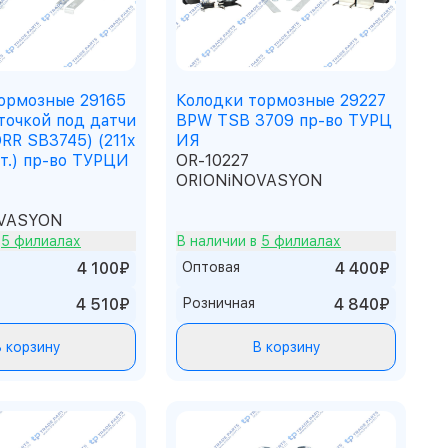
ормозные 29165
Колодки тормозные 29227
точкой под датчи
BPW TSB 3709 пр-во ТУРЦ
RR SB3745) (211x
ИЯ
т.) пр-во ТУРЦИ
OR-10227
ORIONiNOVASYON
VASYON
в
5 филиалах
В наличии в
5 филиалах
4 100₽
Оптовая
4 400₽
4 510₽
Розничная
4 840₽
 корзину
В корзину