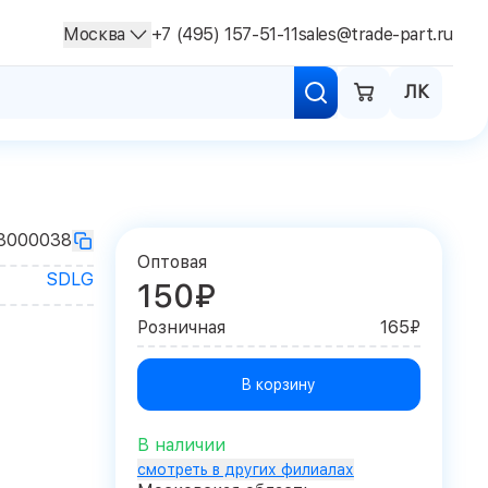
Москва
+7 (495) 157-51-11
sales@trade-part.ru
ЛК
3000038
Оптовая
SDLG
150₽
Розничная
165₽
В корзину
В наличии
смотреть в других филиалах