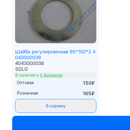
Шайба регулировочная 95*150*2 4
043000038
4043000038
SDLG
В наличии в
4 филиалах
Оптовая
150₽
Розничная
165₽
В корзину