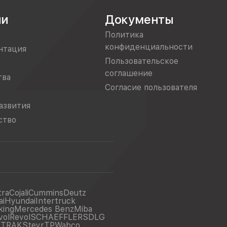
ии
Документы
Политика
конфиденциальности
нтация
Пользовательское
соглашение
тва
Согласие пользователя
азвития
ство
tra
Cojali
Cummins
Deutz
ai
Hyundai
Intertruck
king
Mercedes Benz
Miba
vol
Revol
SCHAEFFLER
SDLG
ITRAK
Steyr
TP
Wabco