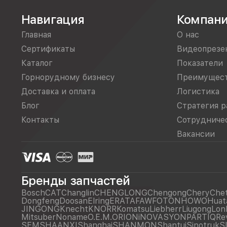
Навигация
Компан
Главная
О нас
Сертификаты
Видеопрезе
Каталог
Показатели
Горнорудному бизнесу
Преимущес
Доставка и оплата
Логистика
Блог
Стратегия р
Контакты
Сотрудниче
Вакансии
Бренды запчастей
Bosch
CAT
Changlin
CHENGLONG
Chengong
Chery
Che
Dongfeng
Doosan
Elring
ERATA
FAW
FOTON
HOWO
Huat
JINGONG
Knecht
KNORR
Komatsu
Liebherr
Liugong
Lon
Mitsuber
Noname
O.E.M.
ORIONiNOVASYON
PARTIQ
Re
SEM
SHAANXI
Shanghai
SHANMON
Shantui
Sinotruk
S