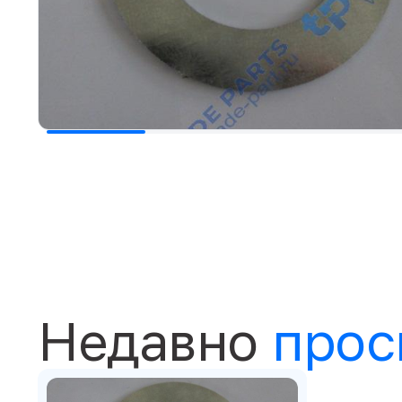
Недавно
прос