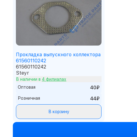
Прокладка выпускного коллектора
61560110242
61560110242
Steyr
В наличии в
4 филиалах
Оптовая
40₽
Розничная
44₽
В корзину