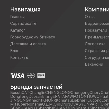
Навигация
Компан
Главная
О нас
Сертификаты
Видеопрезе
Каталог
Показатели
Горнорудному бизнесу
Преимущес
Доставка и оплата
Логистика
Блог
Стратегия р
Контакты
Сотрудниче
Вакансии
Бренды запчастей
Bosch
CAT
Changlin
CHENGLONG
Chengong
Chery
Che
Dongfeng
Doosan
Elring
ERATA
FAW
FOTON
HOWO
Huat
JINGONG
Knecht
KNORR
Komatsu
Liebherr
Liugong
Lon
Mitsuber
Noname
O.E.M.
ORIONiNOVASYON
PARTIQ
Re
SEM
SHAANXI
Shanghai
SHANMON
Shantui
Sinotruk
S