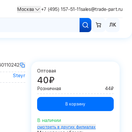
Москва
+7 (495) 157-51-11
sales@trade-part.ru
ЛК
60110242
Оптовая
Steyr
40₽
Розничная
44₽
В корзину
В наличии
смотреть в других филиалах