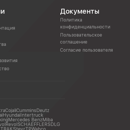
ии
Документы
Политика
конфиденциальности
нтация
Пользовательское
соглашение
тва
Согласие пользователя
азвития
ство
tra
Cojali
Cummins
Deutz
ai
Hyundai
Intertruck
king
Mercedes Benz
Miba
vol
Revol
SCHAEFFLER
SDLG
ITRAK
Steyr
TP
Wabco