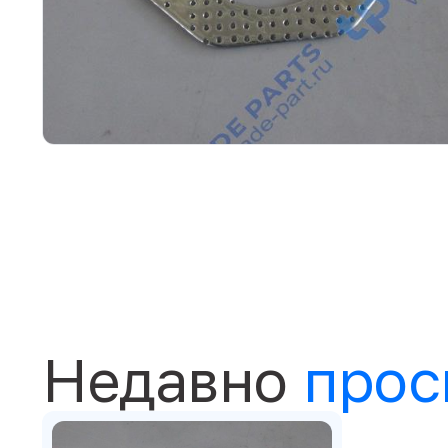
Недавно
прос