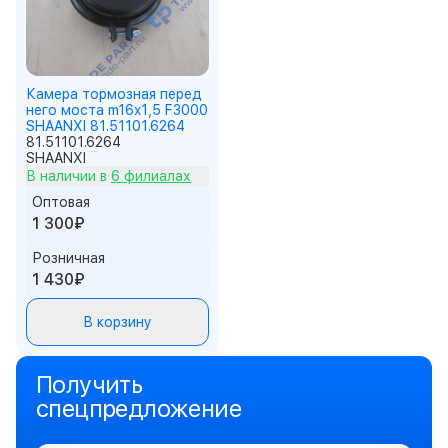
Камера тормозная перед
него моста m16x1,5 F3000
SHAANXI 81.51101.6264
81.51101.6264
SHAANXI
В наличии в
6 филиалах
Оптовая
1 300₽
Розничная
1 430₽
В корзину
Получить
спецпредложение