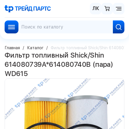
ЛК
Главная
Каталог
Фильтр топливный Shick/Shin 614080
Фильтр топливный Shick/Shin
614080739A*614080740B (пара)
WD615