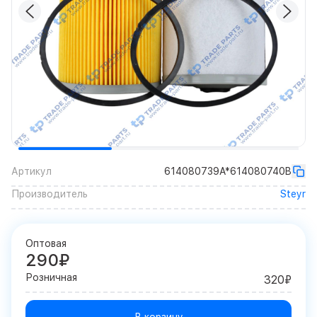
Артикул
614080739A*614080740B
Производитель
Steyr
Оптовая
290₽
Розничная
320₽