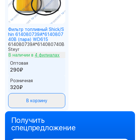
Фильтр топливный Shick/S
hin 614080739A*6140807
40B (пара) WD615
614080739A*614080740B
Steyr
В наличии в
4 филиалах
Оптовая
290₽
Розничная
320₽
В корзину
Получить
спецпредложение