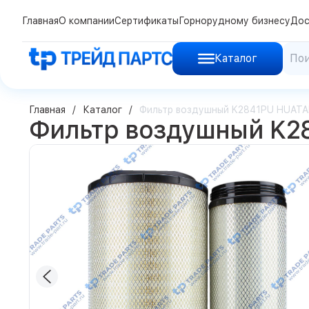
Главная
О компании
Сертификаты
Горнорудному бизнесу
Дос
Каталог
Главная
Каталог
Фильтр воздушный K2841PU HUATA
Фильтр воздушный K2