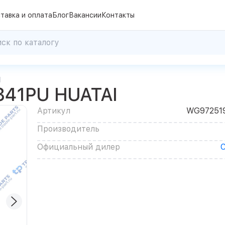
тавка и оплата
Блог
Вакансии
Контакты
I
841PU HUATAI
Артикул
WG972519
Производитель
Официальный дилер