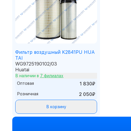
Фильтр воздушный K2841PU HUA
TAI
WG9725190102/03
Huatai
В наличии в
7 филиалах
Оптовая
1 830₽
Розничная
2 050₽
В корзину