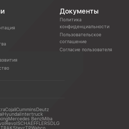
ии
Документы
Политика
конфиденциальности
нтация
Пользовательское
соглашение
тва
Согласие пользователя
азвития
ство
tra
Cojali
Cummins
Deutz
ai
Hyundai
Intertruck
king
Mercedes Benz
Miba
vol
Revol
SCHAEFFLER
SDLG
ITRAK
Steyr
TP
Wabco