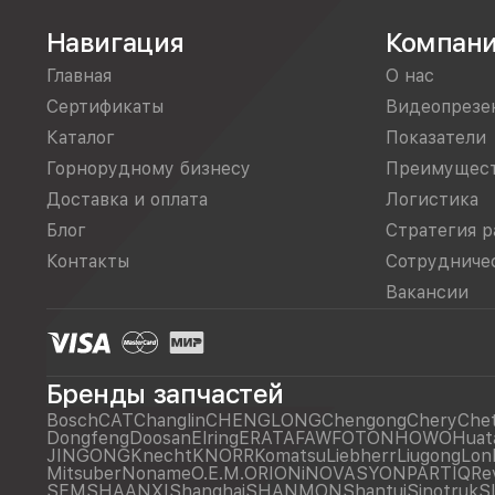
Навигация
Компан
Главная
О нас
Сертификаты
Видеопрезе
Каталог
Показатели
Горнорудному бизнесу
Преимущес
Доставка и оплата
Логистика
Блог
Стратегия р
Контакты
Сотрудниче
Вакансии
Бренды запчастей
Bosch
CAT
Changlin
CHENGLONG
Chengong
Chery
Che
Dongfeng
Doosan
Elring
ERATA
FAW
FOTON
HOWO
Huat
JINGONG
Knecht
KNORR
Komatsu
Liebherr
Liugong
Lon
Mitsuber
Noname
O.E.M.
ORIONiNOVASYON
PARTIQ
Re
SEM
SHAANXI
Shanghai
SHANMON
Shantui
Sinotruk
S