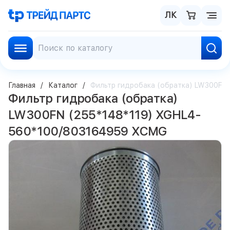
ЛК
Главная
Каталог
Фильтр гидробака (обратка) LW300FN
Фильтр гидробака (обратка)
LW300FN (255*148*119) XGHL4-
560*100/803164959 XCMG