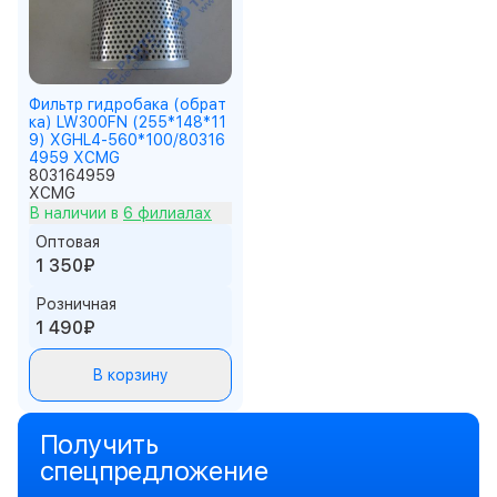
Фильтр гидробака (обрат
ка) LW300FN (255*148*11
9) XGHL4-560*100/80316
4959 XCMG
803164959
XCMG
В наличии в
6 филиалах
Оптовая
1 350₽
Розничная
1 490₽
В корзину
Получить
спецпредложение