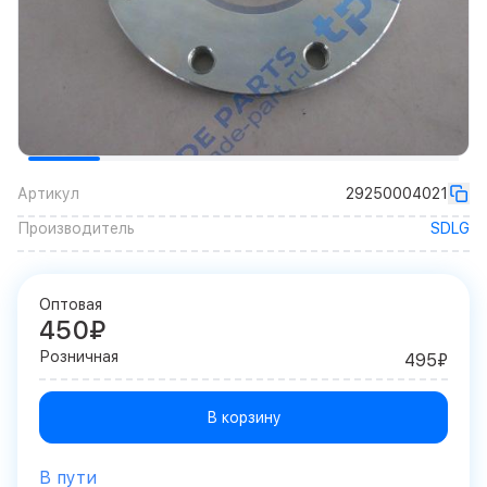
Артикул
29250004021
Производитель
SDLG
Оптовая
450₽
Розничная
495₽
В корзину
В пути