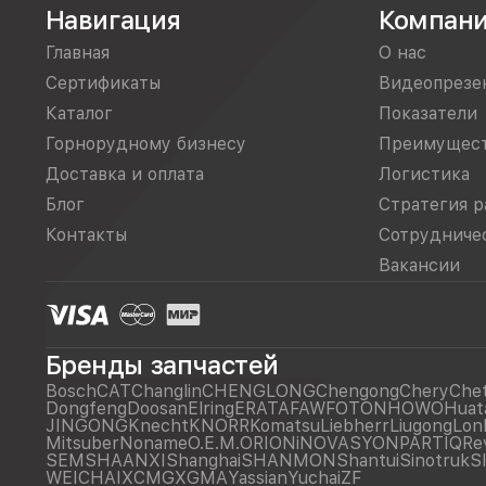
Навигация
Компан
Главная
О нас
Сертификаты
Видеопрезе
Каталог
Показатели
Горнорудному бизнесу
Преимущес
Доставка и оплата
Логистика
Блог
Стратегия р
Контакты
Сотрудниче
Вакансии
Бренды запчастей
Bosch
CAT
Changlin
CHENGLONG
Chengong
Chery
Che
Dongfeng
Doosan
Elring
ERATA
FAW
FOTON
HOWO
Huat
JINGONG
Knecht
KNORR
Komatsu
Liebherr
Liugong
Lon
Mitsuber
Noname
O.E.M.
ORIONiNOVASYON
PARTIQ
Re
SEM
SHAANXI
Shanghai
SHANMON
Shantui
Sinotruk
S
WEICHAI
XCMG
XGMA
Yassian
Yuchai
ZF