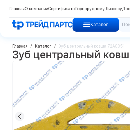
Главная
О компании
Сертификаты
Горнорудному бизнесу
Дос
Каталог
Главная
Каталог
Зуб центральный ковша 72A0051
Зуб центральный ковш