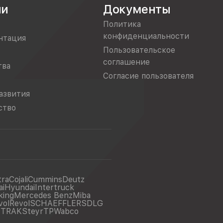
ии
Документы
Политика
конфиденциальности
нтация
Пользовательское
соглашение
тва
Согласие пользователя
азвития
ство
tra
Cojali
Cummins
Deutz
ai
Hyundai
Intertruck
king
Mercedes Benz
Miba
vol
Revol
SCHAEFFLER
SDLG
ITRAK
Steyr
TP
Wabco