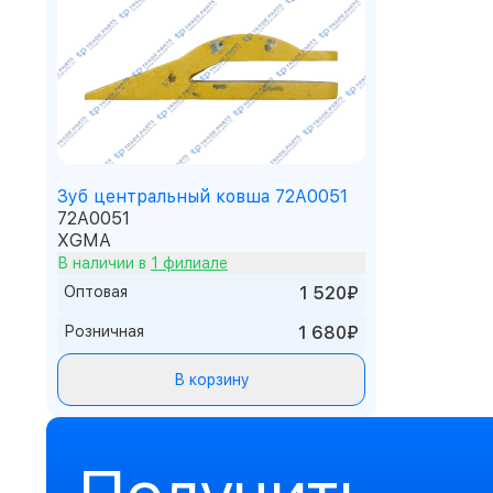
Зуб центральный ковша 72A0051
72A0051
XGMA
В наличии в
1 филиале
Оптовая
1 520₽
Розничная
1 680₽
В корзину