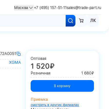
Москва
+7 (495) 157-51-11
sales@trade-part.ru
ЛК
72A0051
Оптовая
XGMA
1 520₽
Розничная
1 680₽
В корзину
Приемка
смотреть в других филиалах