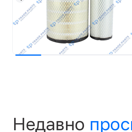
Недавно
прос