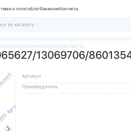
тавка и оплата
Блог
Вакансии
Контакты
69706/860135416/KW2240/KW2242 PARTIQ
065627/13069706/86013
Артикул
Производитель