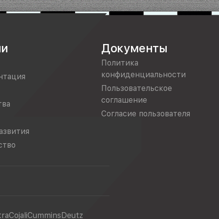
ии
Документы
Политика
конфиденциальности
нтация
Пользовательское
соглашение
тва
Согласие пользователя
азвития
ство
tra
Cojali
Cummins
Deutz