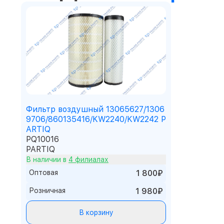
Фильтр воздушный 13065627/1306
9706/860135416/KW2240/KW2242 P
ARTIQ
PQ10016
PARTIQ
В наличии в
4 филиалах
Оптовая
1 800₽
Розничная
1 980₽
В корзину