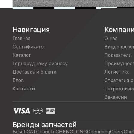
Навигация
Компан
Главная
О нас
Сертификаты
Видеопрезе
Каталог
Показатели
Горнорудному бизнесу
Преимущес
Доставка и оплата
Логистика
Блог
Стратегия р
Контакты
Сотрудниче
Вакансии
Бренды запчастей
Bosch
CAT
Changlin
CHENGLONG
Chengong
Chery
Che