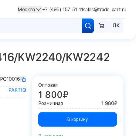
Москва
+7 (495) 157-51-11
sales@trade-part.ru
ЛК
5416/KW2240/KW2242
PQ10016
Оптовая
PARTIQ
1 800₽
Розничная
1 980₽
В корзину