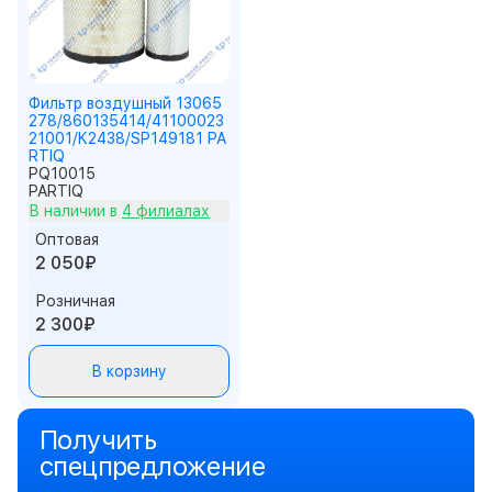
Фильтр воздушный 13065
278/860135414/41100023
21001/K2438/SP149181 PA
RTIQ
PQ10015
PARTIQ
В наличии в
4 филиалах
Оптовая
2 050₽
Розничная
2 300₽
В корзину
Получить
спецпредложение