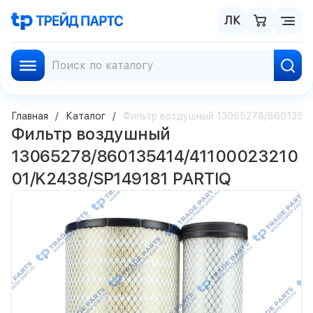
ЛК
Главная
Каталог
Фильтр воздушный 13065278/86013541
Фильтр воздушный
13065278/860135414/41100023210
01/K2438/SP149181 PARTIQ