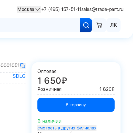
Москва
+7 (495) 157-51-11
sales@trade-part.ru
ЛК
00001051
Оптовая
SDLG
1 650₽
Розничная
1 820₽
В корзину
В наличии
смотреть в других филиалах