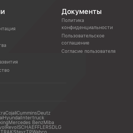
ии
Документы
Политика
конфиденциальности
нтация
Пользовательское
соглашение
тва
Согласие пользователя
азвития
ство
tra
Cojali
Cummins
Deutz
ai
Hyundai
Intertruck
king
Mercedes Benz
Miba
vol
Revol
SCHAEFFLER
SDLG
ITRAK
Steyr
TP
Wabco