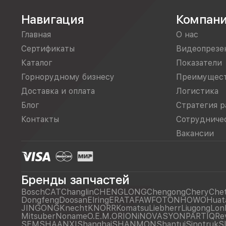
Навигация
Компан
Главная
О нас
Сертификаты
Видеопрезе
Каталог
Показатели
Горнорудному бизнесу
Преимущес
Доставка и оплата
Логистика
Блог
Стратегия р
Контакты
Сотрудниче
Вакансии
Бренды запчастей
Bosch
CAT
Changlin
CHENGLONG
Chengong
Chery
Che
Dongfeng
Doosan
Elring
ERATA
FAW
FOTON
HOWO
Huat
JINGONG
Knecht
KNORR
Komatsu
Liebherr
Liugong
Lon
Mitsuber
Noname
O.E.M.
ORIONiNOVASYON
PARTIQ
Re
SEM
SHAANXI
Shanghai
SHANMON
Shantui
Sinotruk
S