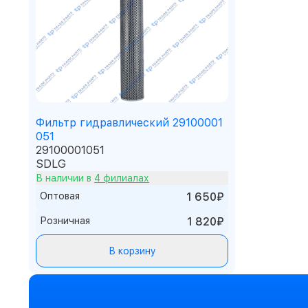
Фильтр гидравлический 29100001
051
29100001051
SDLG
В наличии в
4 филиалах
Оптовая
1 650₽
Розничная
1 820₽
В корзину