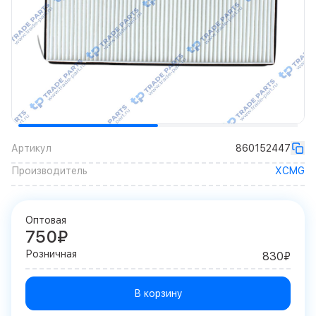
Артикул
860152447
Производитель
XCMG
Оптовая
750₽
Розничная
830₽
В корзину