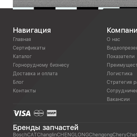
Навигация
Компан
Главная
О нас
Сертификаты
Видеопрезе
Каталог
Показатели
Горнорудному бизнесу
Преимущес
Доставка и оплата
Логистика
Блог
Стратегия р
Контакты
Сотрудниче
Вакансии
Бренды запчастей
Bosch
CAT
Changlin
CHENGLONG
Chengong
Chery
Che