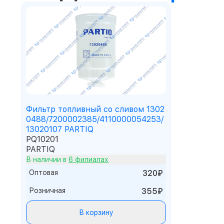
Фильтр топливный со сливом 1302
0488/7200002385/4110000054253/
13020107 PARTIQ
PQ10201
PARTIQ
В наличии в
6 филиалах
Оптовая
320₽
Розничная
355₽
В корзину