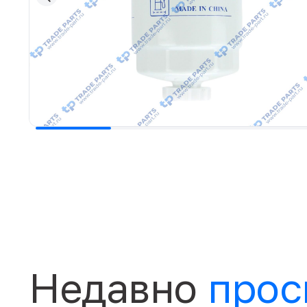
Недавно
прос