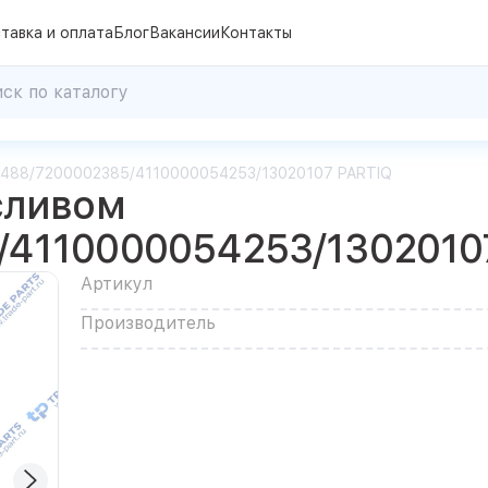
тавка и оплата
Блог
Вакансии
Контакты
20488/7200002385/4110000054253/13020107 PARTIQ
сливом
/4110000054253/1302010
Артикул
Производитель