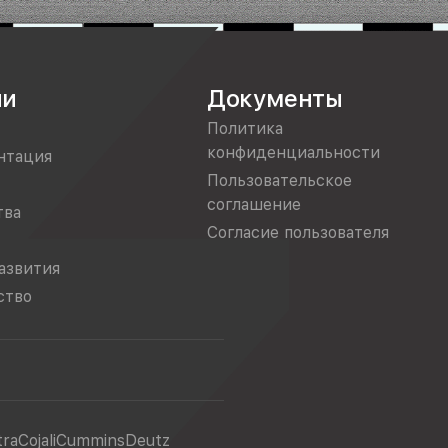
ии
Документы
Политика
конфиденциальности
нтация
Пользовательское
соглашение
тва
Согласие пользователя
азвития
ство
tra
Cojali
Cummins
Deutz