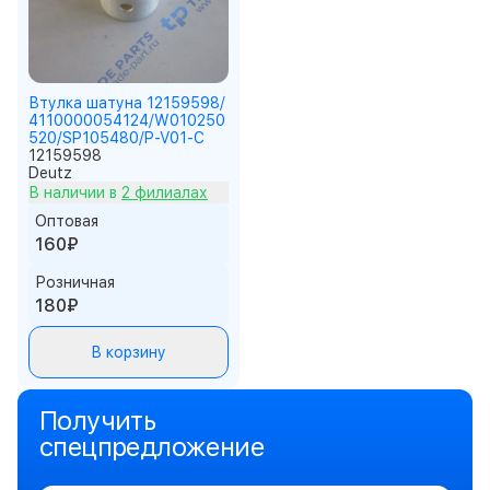
Втулка шатуна 12159598/
4110000054124/W010250
520/SP105480/P-V01-C
12159598
Deutz
В наличии в
2 филиалах
Оптовая
160₽
Розничная
180₽
В корзину
Получить
спецпредложение