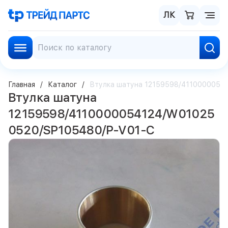
ЛК
Главная
Каталог
Втулка шатуна 12159598/4110000054
Втулка шатуна
12159598/4110000054124/W01025
0520/SP105480/P-V01-C