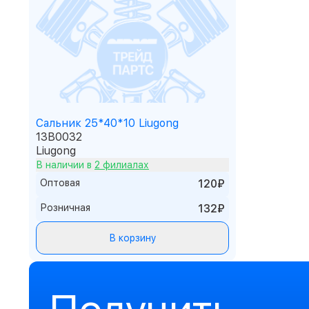
Сальник 25*40*10 Liugong
13B0032
Liugong
В наличии в
2 филиалах
Оптовая
120₽
Розничная
132₽
В корзину