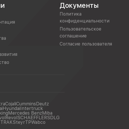
ии
Документы
Политика
конфиденциальности
нтация
Пользовательское
соглашение
тва
Согласие пользователя
азвития
ство
tra
Cojali
Cummins
Deutz
ai
Hyundai
Intertruck
king
Mercedes Benz
Miba
vol
Revol
SCHAEFFLER
SDLG
ITRAK
Steyr
TP
Wabco