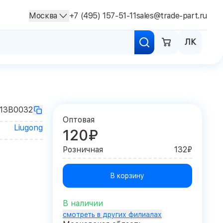
Москва
+7 (495) 157-51-11
sales@trade-part.ru
ЛК
13B0032
Оптовая
Liugong
120₽
Розничная
132₽
В корзину
В наличии
смотреть в других филиалах