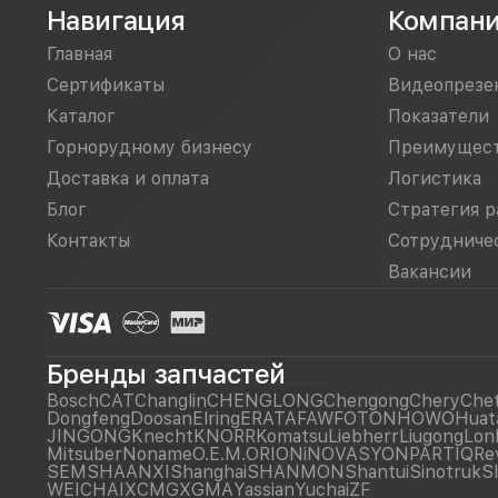
Навигация
Компан
Главная
О нас
Сертификаты
Видеопрезе
Каталог
Показатели
Горнорудному бизнесу
Преимущес
Доставка и оплата
Логистика
Блог
Стратегия р
Контакты
Сотрудниче
Вакансии
Бренды запчастей
Bosch
CAT
Changlin
CHENGLONG
Chengong
Chery
Che
Dongfeng
Doosan
Elring
ERATA
FAW
FOTON
HOWO
Huat
JINGONG
Knecht
KNORR
Komatsu
Liebherr
Liugong
Lon
Mitsuber
Noname
O.E.M.
ORIONiNOVASYON
PARTIQ
Re
SEM
SHAANXI
Shanghai
SHANMON
Shantui
Sinotruk
S
WEICHAI
XCMG
XGMA
Yassian
Yuchai
ZF