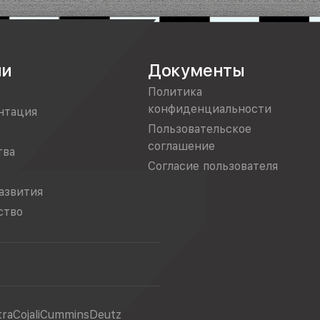
ии
Документы
Политика
конфиденциальности
нтация
Пользовательское
соглашение
тва
Согласие пользователя
азвития
ство
tra
Cojali
Cummins
Deutz