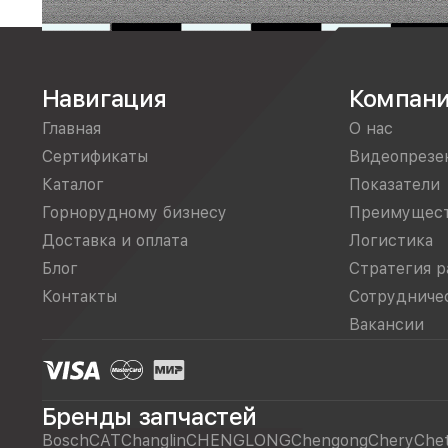
Навигация
Компан
Главная
О нас
Сертификаты
Видеопрезе
Каталог
Показатели
Горнорудному бизнесу
Преимущес
Доставка и оплата
Логистика
Блог
Стратегия р
Контакты
Сотрудниче
Вакансии
Бренды запчастей
Bosch
CAT
Changlin
CHENGLONG
Chengong
Chery
Che