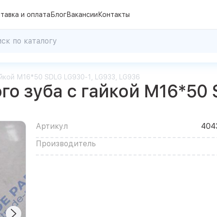
тавка и оплата
Блог
Вакансии
Контакты
айкой М16*50 SDLG LG930-1, LG933, LG936
го зуба с гайкой М16*50 
Артикул
404
Производитель