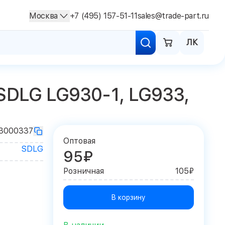
Москва
+7 (495) 157-51-11
sales@trade-part.ru
ЛК
SDLG LG930-1, LG933,
3000337
Оптовая
SDLG
95₽
Розничная
105₽
В корзину