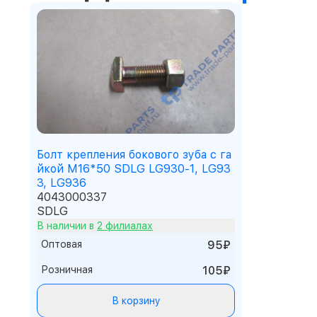
Болт крепления бокового зуба с га
йкой М16*50 SDLG LG930-1, LG93
3, LG936
4043000337
SDLG
В наличии в
2 филиалах
Оптовая
95₽
Розничная
105₽
В корзину