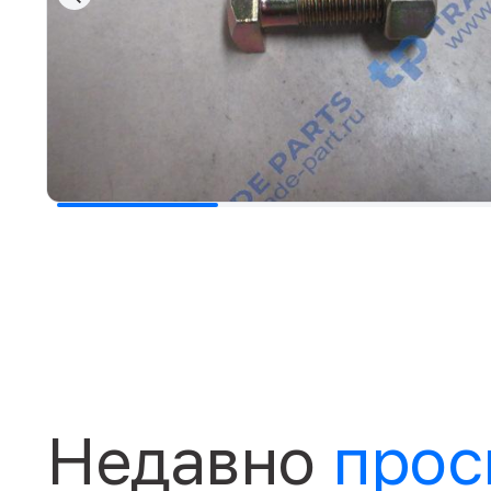
Недавно
прос