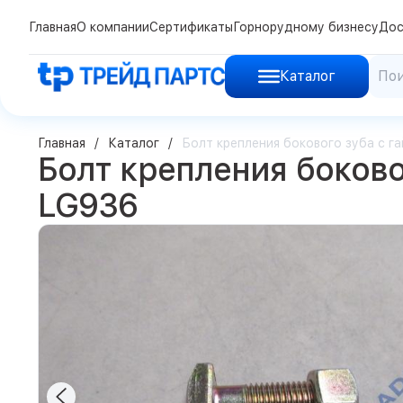
Главная
О компании
Сертификаты
Горнорудному бизнесу
Дос
Каталог
Главная
Каталог
Болт крепления бокового зуба с г
Болт крепления боково
LG936