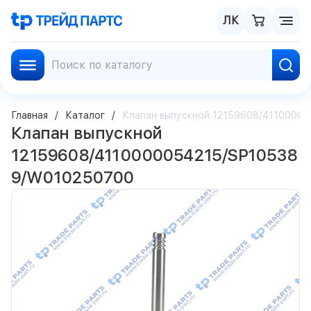
ЛК
Главная
Каталог
Клапан выпускной 12159608/4110000
Клапан выпускной
12159608/4110000054215/SP10538
9/W010250700