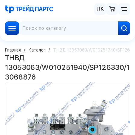
ЛК
Главная
Каталог
ТНВД 13053063/W010251940/SP12633
ТНВД
13053063/W010251940/SP126330/1
3068876