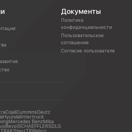
ии
Документы
Политика
конфиденциальности
нтация
Пользовательское
соглашение
тва
Согласие пользователя
азвития
ство
tra
Cojali
Cummins
Deutz
ai
Hyundai
Intertruck
king
Mercedes Benz
Miba
vol
Revol
SCHAEFFLER
SDLG
ITRAK
Steyr
TP
Wabco