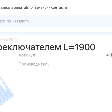
тавка и оплата
Блог
Вакансии
Контакты
ем L=1900
ереключателем L=1900
Артикул
41
Производитель