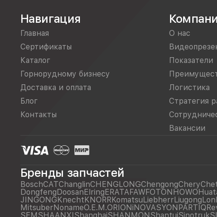
Навигация
Компан
Главная
О нас
Сертификаты
Видеопрезе
Каталог
Показатели
Горнорудному бизнесу
Преимущес
Доставка и оплата
Логистика
Блог
Стратегия р
Контакты
Сотрудниче
Вакансии
Бренды запчастей
Bosch
CAT
Changlin
CHENGLONG
Chengong
Chery
Che
Dongfeng
Doosan
Elring
ERATA
FAW
FOTON
HOWO
Huat
JINGONG
Knecht
KNORR
Komatsu
Liebherr
Liugong
Lon
Mitsuber
Noname
O.E.M.
ORIONiNOVASYON
PARTIQ
Re
SEM
SHAANXI
Shanghai
SHANMON
Shantui
Sinotruk
S