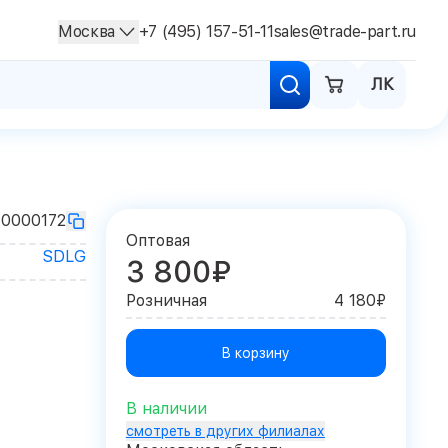
Москва
+7 (495) 157-51-11
sales@trade-part.ru
ЛК
10000172
Оптовая
SDLG
3 800₽
Розничная
4 180₽
В корзину
В наличии
смотреть в других филиалах