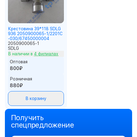
Крестовина 39*118 SDLG
936 2050900065-1/2201C
-030/67450000004
2050900065-1
SDLG
В наличии в
4 филиалах
Оптовая
800₽
Розничная
880₽
В корзину
Получить
спецпредложение