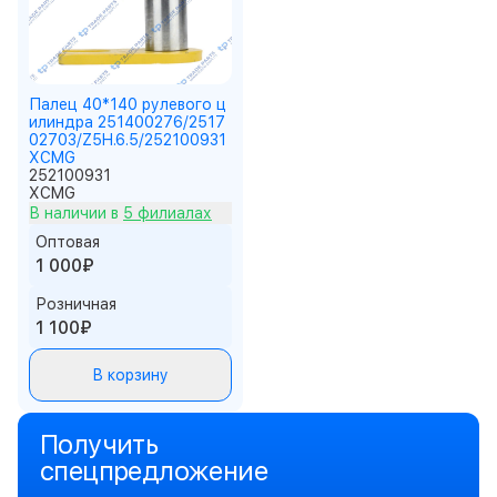
Палец 40*140 рулевого ц
илиндра 251400276/2517
02703/Z5H.6.5/252100931
XCMG
252100931
XCMG
В наличии в
5 филиалах
Оптовая
1 000₽
Розничная
1 100₽
В корзину
Получить
спецпредложение