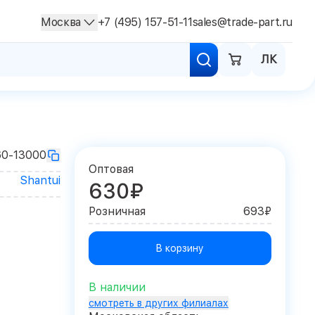
Москва
+7 (495) 157-51-11
sales@trade-part.ru
ЛК
60-13000
Оптовая
Shantui
630₽
Розничная
693₽
В корзину
В наличии
смотреть в других филиалах