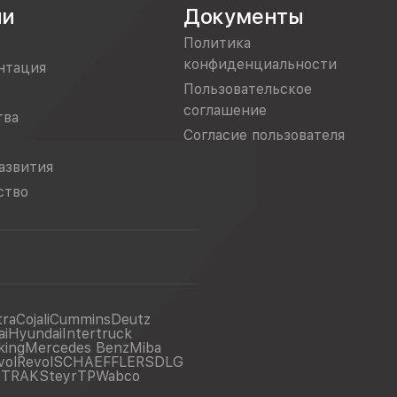
ии
Документы
Политика
конфиденциальности
нтация
Пользовательское
соглашение
тва
Согласие пользователя
азвития
ство
tra
Cojali
Cummins
Deutz
ai
Hyundai
Intertruck
king
Mercedes Benz
Miba
vol
Revol
SCHAEFFLER
SDLG
ITRAK
Steyr
TP
Wabco