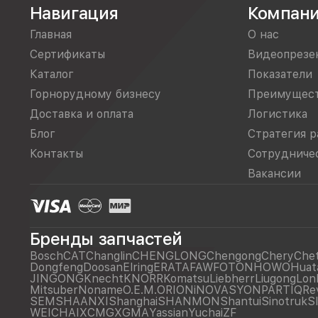
Навигация
Компан
Главная
О нас
Сертификаты
Видеопрезе
Каталог
Показатели
Горнорудному бизнесу
Преимущес
Доставка и оплата
Логистика
Блог
Стратегия р
Контакты
Сотрудниче
Вакансии
Бренды запчастей
Bosch
CAT
Changlin
CHENGLONG
Chengong
Chery
Che
Dongfeng
Doosan
Elring
ERATA
FAW
FOTON
HOWO
Huat
JINGONG
Knecht
KNORR
Komatsu
Liebherr
Liugong
Lon
Mitsuber
Noname
O.E.M.
ORIONiNOVASYON
PARTIQ
Re
SEM
SHAANXI
Shanghai
SHANMON
Shantui
Sinotruk
S
WEICHAI
XCMG
XGMA
Yassian
Yuchai
ZF