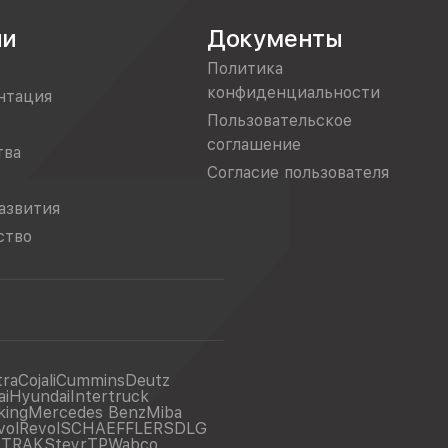
ии
Документы
Политика
конфиденциальности
нтация
Пользовательское
соглашение
тва
Согласие пользователя
азвития
ство
tra
Cojali
Cummins
Deutz
ai
Hyundai
Intertruck
king
Mercedes Benz
Miba
vol
Revol
SCHAEFFLER
SDLG
ITRAK
Steyr
TP
Wabco