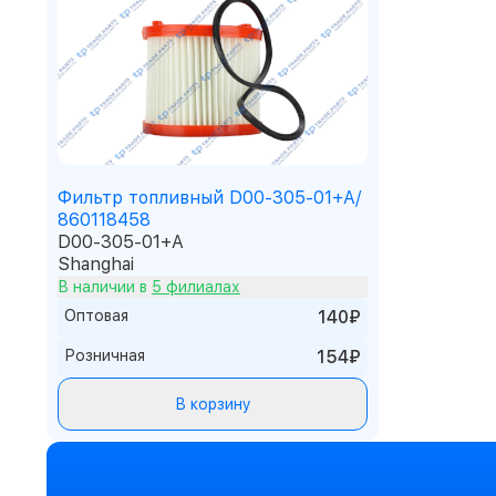
Фильтр топливный D00-305-01+A/
860118458
D00-305-01+A
Shanghai
В наличии в
5 филиалах
Оптовая
140₽
Розничная
154₽
В корзину