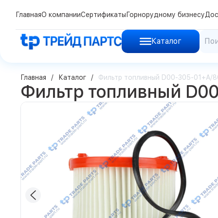
Главная
О компании
Сертификаты
Горнорудному бизнесу
Дос
Каталог
Главная
Каталог
Фильтр топливный D00-305-01+A/
Фильтр топливный D0