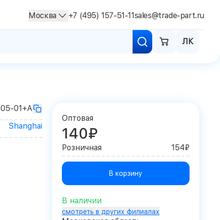
Москва
+7 (495) 157-51-11
sales@trade-part.ru
ЛК
05-01+A
Оптовая
Shanghai
140₽
Розничная
154₽
В корзину
В наличии
смотреть в других филиалах