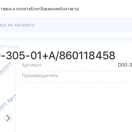
тавка и оплата
Блог
Вакансии
Контакты
860118458
0-305-01+A/860118458
Артикул
D00-3
Производитель