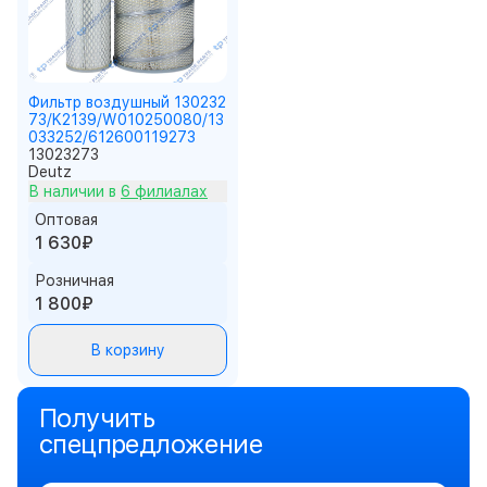
Фильтр воздушный 130232
73/K2139/W010250080/13
033252/612600119273
13023273
Deutz
В наличии в
6 филиалах
Оптовая
1 630₽
Розничная
1 800₽
В корзину
Получить
спецпредложение