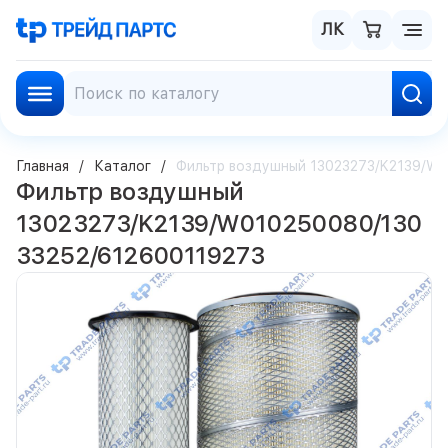
ЛК
Главная
Каталог
Фильтр воздушный 13023273/K2139/W
Фильтр воздушный
13023273/K2139/W010250080/130
33252/612600119273