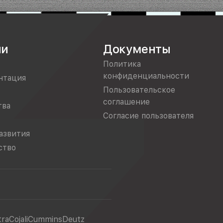
ии
Документы
Политика
конфиденциальности
нтация
Пользовательское
соглашение
тва
Согласие пользователя
азвития
ство
tra
Cojali
Cummins
Deutz