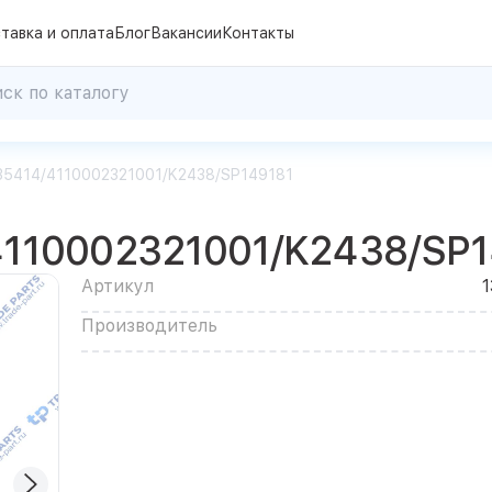
тавка и оплата
Блог
Вакансии
Контакты
35414/4110002321001/K2438/SP149181
110002321001/K2438/SP1
Артикул
Производитель