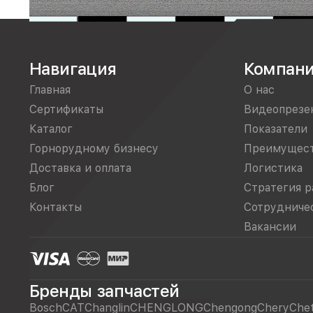
Навигация
Компан
Главная
О нас
Сертификаты
Видеопрезе
Каталог
Показатели
Горнорудному бизнесу
Преимущес
Доставка и оплата
Логистика
Блог
Стратегия р
Контакты
Сотрудниче
Вакансии
Бренды запчастей
Bosch
CAT
Changlin
CHENGLONG
Chengong
Chery
Che