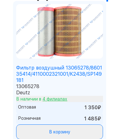
Фильтр воздушный 13065278/8601
35414/4110002321001/K2438/SP149
181
13065278
Deutz
В наличии в
4 филиалах
Оптовая
1 350₽
Розничная
1 485₽
В корзину