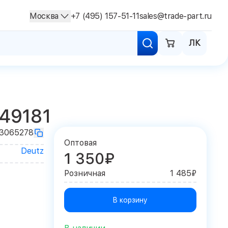
Москва
+7 (495) 157-51-11
sales@trade-part.ru
ЛК
49181
13065278
Оптовая
Deutz
1 350₽
Розничная
1 485₽
В корзину