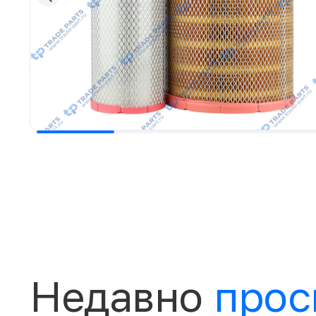
Недавно
прос