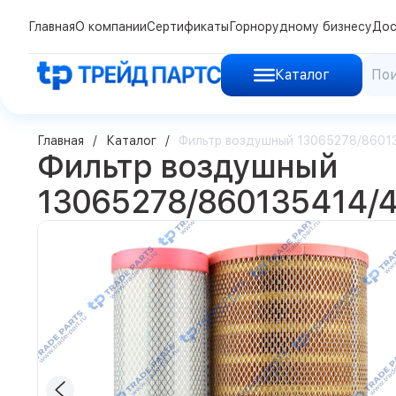
Главная
О компании
Сертификаты
Горнорудному бизнесу
Дос
Каталог
Главная
Каталог
Фильтр воздушный 13065278/8601
Фильтр воздушный
13065278/860135414/4