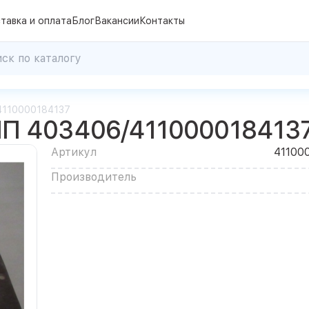
тавка и оплата
Блог
Вакансии
Контакты
4110000184137
ПП 403406/411000018413
Артикул
41100
Производитель