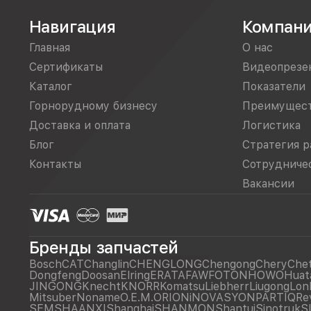
Навигация
Компан
Главная
О нас
Сертификаты
Видеопрезе
Каталог
Показатели
Горнорудному бизнесу
Преимущес
Доставка и оплата
Логистика
Блог
Стратегия р
Контакты
Сотрудниче
Вакансии
Бренды запчастей
Bosch
CAT
Changlin
CHENGLONG
Chengong
Chery
Che
Dongfeng
Doosan
Elring
ERATA
FAW
FOTON
HOWO
Huat
JINGONG
Knecht
KNORR
Komatsu
Liebherr
Liugong
Lon
Mitsuber
Noname
O.E.M.
ORIONiNOVASYON
PARTIQ
Re
SEM
SHAANXI
Shanghai
SHANMON
Shantui
Sinotruk
S