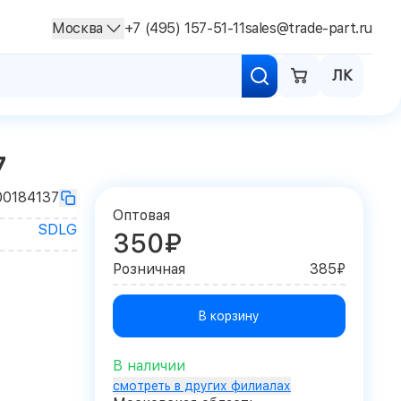
Москва
+7 (495) 157-51-11
sales@trade-part.ru
ЛК
7
00184137
Оптовая
SDLG
350₽
Розничная
385₽
В корзину
В наличии
смотреть в других филиалах