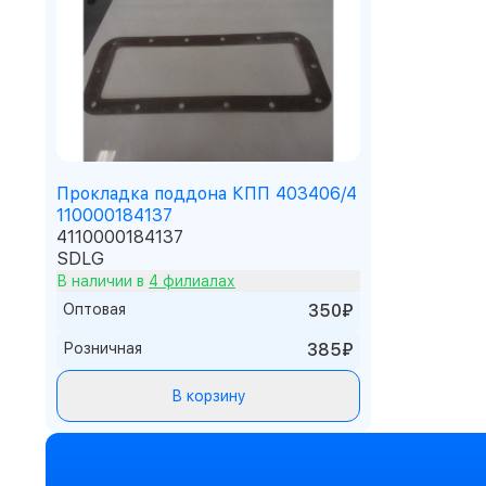
Прокладка поддона КПП 403406/4
110000184137
4110000184137
SDLG
В наличии в
4 филиалах
Оптовая
350₽
Розничная
385₽
В корзину