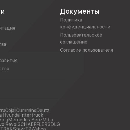
ии
Документы
Политика
конфиденциальности
нтация
Пользовательское
соглашение
тва
Согласие пользователя
азвития
ство
tra
Cojali
Cummins
Deutz
ai
Hyundai
Intertruck
king
Mercedes Benz
Miba
vol
Revol
SCHAEFFLER
SDLG
ITRAK
Steyr
TP
Wabco