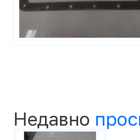
Недавно
прос