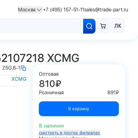
Москва
+7 (495) 157-51-11
sales@trade-part.ru
ЛК
52107218 XCMG
Z5G.8-1
Оптовая
XCMG
810₽
Розничная
891₽
В корзину
В наличии
смотреть в других филиалах