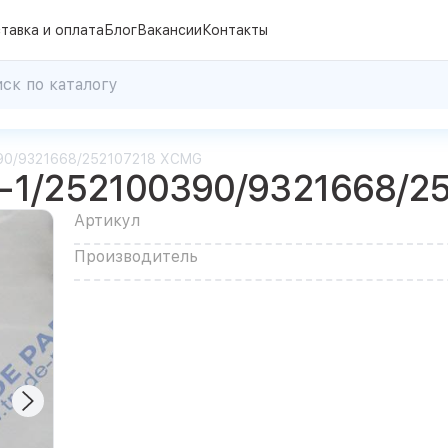
тавка и оплата
Блог
Вакансии
Контакты
390/9321668/252107218 XCMG
8-1/252100390/9321668/2
Артикул
Производитель