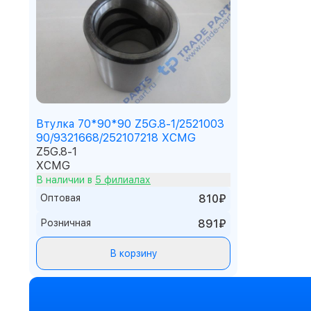
Втулка 70*90*90 Z5G.8-1/2521003
90/9321668/252107218 XCMG
Z5G.8-1
XCMG
В наличии в
5 филиалах
Оптовая
810₽
Розничная
891₽
В корзину