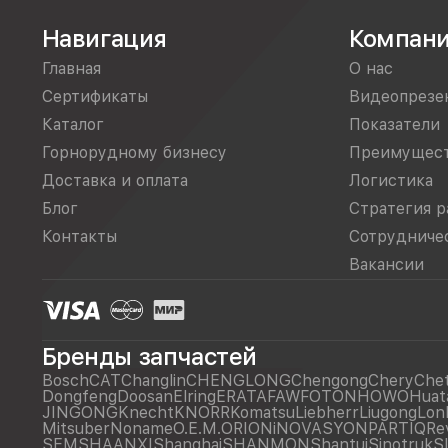
Навигация
Компан
Главная
О нас
Сертификаты
Видеопрезе
Каталог
Показатели
Горнорудному бизнесу
Преимущес
Доставка и оплата
Логистика
Блог
Стратегия р
Контакты
Сотрудниче
Вакансии
Бренды запчастей
Bosch
CAT
Changlin
CHENGLONG
Chengong
Chery
Che
Dongfeng
Doosan
Elring
ERATA
FAW
FOTON
HOWO
Huat
JINGONG
Knecht
KNORR
Komatsu
Liebherr
Liugong
Lon
Mitsuber
Noname
O.E.M.
ORIONiNOVASYON
PARTIQ
Re
SEM
SHAANXI
Shanghai
SHANMON
Shantui
Sinotruk
S