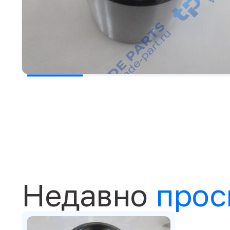
Недавно
прос