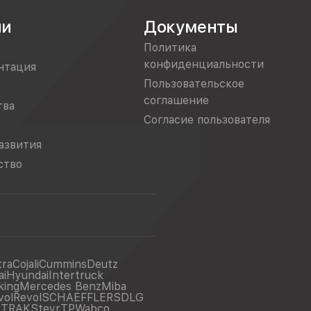
ии
Документы
Политика
конфиденциальности
нтация
Пользовательское
соглашение
тва
Согласие пользователя
азвития
ство
tra
Cojali
Cummins
Deutz
ai
Hyundai
Intertruck
king
Mercedes Benz
Miba
vol
Revol
SCHAEFFLER
SDLG
ITRAK
Steyr
TP
Wabco