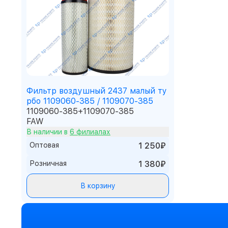
Фильтр воздушный 2437 малый ту
рбо 1109060-385 / 1109070-385
1109060-385+1109070-385
FAW
В наличии в
6 филиалах
Оптовая
1 250₽
Розничная
1 380₽
В корзину