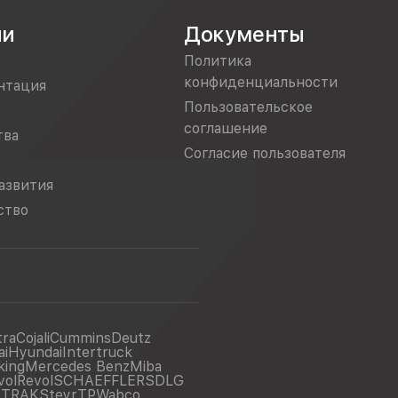
ии
Документы
Политика
конфиденциальности
нтация
Пользовательское
соглашение
тва
Согласие пользователя
азвития
ство
tra
Cojali
Cummins
Deutz
ai
Hyundai
Intertruck
king
Mercedes Benz
Miba
vol
Revol
SCHAEFFLER
SDLG
ITRAK
Steyr
TP
Wabco