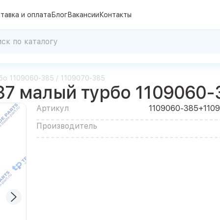
тавка и оплата
Блог
Вакансии
Контакты
бо 1109060-385 / 1109070-385
7 малый турбо 1109060-3
Артикул
1109060-385+110
Производитель