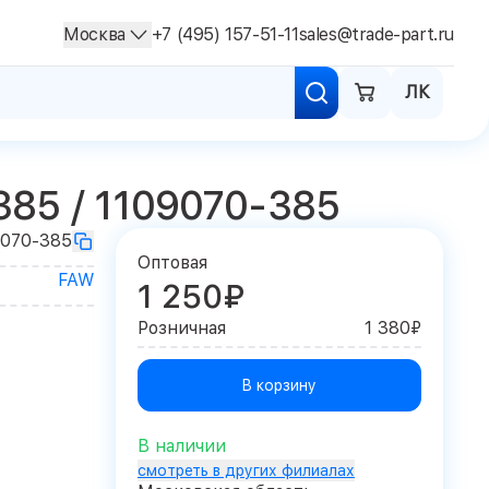
Москва
+7 (495) 157-51-11
sales@trade-part.ru
ЛК
85 / 1109070-385
9070-385
Оптовая
FAW
1 250₽
Розничная
1 380₽
В корзину
В наличии
смотреть в других филиалах