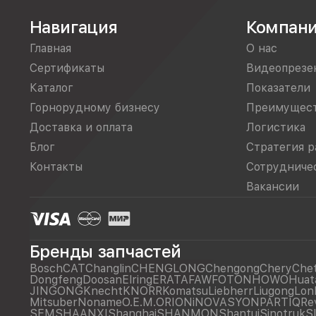
Навигация
Компан
Главная
О нас
Сертификаты
Видеопрезе
Каталог
Показатели
Горнорудному бизнесу
Преимущес
Доставка и оплата
Логистика
Блог
Стратегия р
Контакты
Сотрудниче
Вакансии
Бренды запчастей
Bosch
CAT
Changlin
CHENGLONG
Chengong
Chery
Che
Dongfeng
Doosan
Elring
ERATA
FAW
FOTON
HOWO
Huat
JINGONG
Knecht
KNORR
Komatsu
Liebherr
Liugong
Lon
Mitsuber
Noname
O.E.M.
ORIONiNOVASYON
PARTIQ
Re
SEM
SHAANXI
Shanghai
SHANMON
Shantui
Sinotruk
S