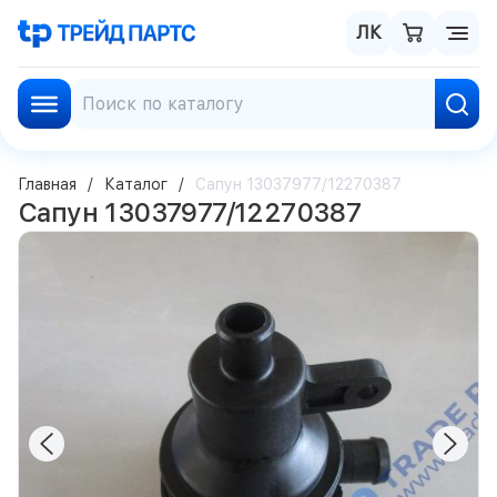
ЛК
Главная
Каталог
Сапун 13037977/12270387
Сапун 13037977/12270387