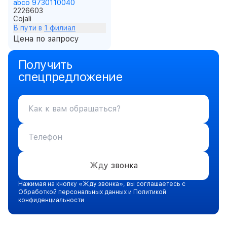
abco 9730110040
2226603
Cojali
В пути в
1 филиал
Цена по запросу
Получить
спецпредложение
Жду звонка
Нажимая на кнопку «Жду звонка», вы соглашаетесь с
Обработкой персональных данных и Политикой
конфиденциальности