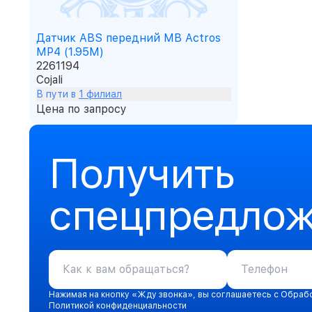
Датчик ABS передний MB Actros
MP4 (1.95M)
2261194
Cojali
В пути в
1 филиал
Цена по запросу
Получить
спецпредло
Нажимая на кнопку «Жду звонка», вы соглашаетесь с Обраб
Политикой конфиденциальности