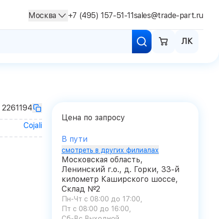
Москва
+7 (495) 157-51-11
sales@trade-part.ru
ЛК
2261194
Цена по запросу
Cojali
В пути
смотреть в других филиалах
Московская область,
Ленинский г.о., д. Горки, 33-й
километр Каширского шоссе,
Склад №2
Пн-Чт с 08:00 до 17:00
Пт с 08:00 до 16:00
Сб-Вс Выходной