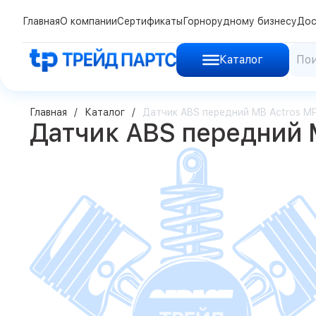
Главная
О компании
Сертификаты
Горнорудному бизнесу
Дос
Каталог
Главная
Каталог
Датчик ABS передний MB Actros MP
Датчик ABS передний M