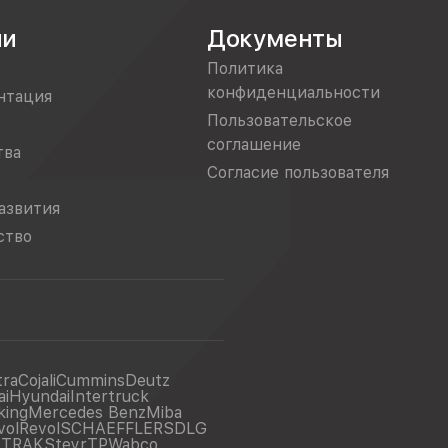
ии
Документы
Политика
конфиденциальности
нтация
Пользовательское
соглашение
тва
Согласие пользователя
азвития
ство
tra
Cojali
Cummins
Deutz
ai
Hyundai
Intertruck
king
Mercedes Benz
Miba
vol
Revol
SCHAEFFLER
SDLG
ITRAK
Steyr
TP
Wabco