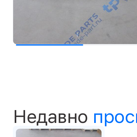
Недавно
прос