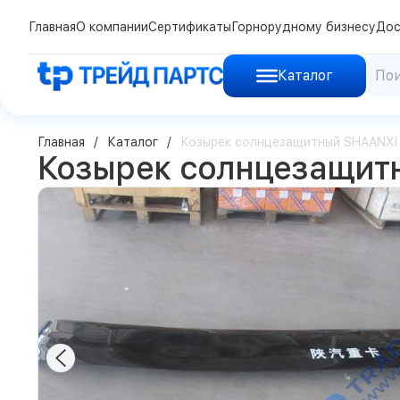
Главная
О компании
Сертификаты
Горнорудному бизнесу
Дос
Каталог
Главная
Каталог
Козырек солнцезащитный SHAANXI 
Козырек солнцезащитн