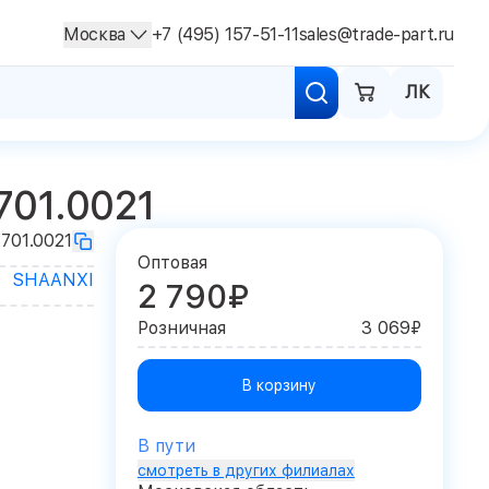
Москва
+7 (495) 157-51-11
sales@trade-part.ru
ЛК
701.0021
3701.0021
Оптовая
SHAANXI
2 790₽
Розничная
3 069₽
В корзину
В пути
смотреть в других филиалах