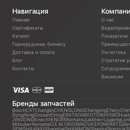
Навигация
Компан
Главная
О нас
Сертификаты
Видеопрезе
Каталог
Показатели
Горнорудному бизнесу
Преимущес
Доставка и оплата
Логистика
Блог
Стратегия р
Контакты
Сотрудниче
Вакансии
Бренды запчастей
Bosch
CAT
Changlin
CHENGLONG
Chengong
Chery
Che
Dongfeng
Doosan
Elring
ERATA
FAW
FOTON
HOWO
Huat
JINGONG
Knecht
KNORR
Komatsu
Liebherr
Liugong
Lon
Mitsuber
Noname
O.E.M.
ORIONiNOVASYON
PARTIQ
Re
SEM
SHAANXI
Shanghai
SHANMON
Shantui
Sinotruk
S