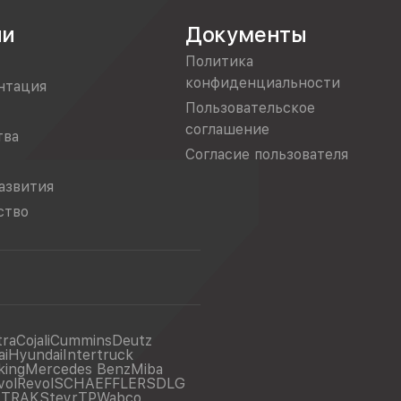
ии
Документы
Политика
конфиденциальности
нтация
Пользовательское
соглашение
тва
Согласие пользователя
азвития
ство
tra
Cojali
Cummins
Deutz
ai
Hyundai
Intertruck
king
Mercedes Benz
Miba
vol
Revol
SCHAEFFLER
SDLG
ITRAK
Steyr
TP
Wabco