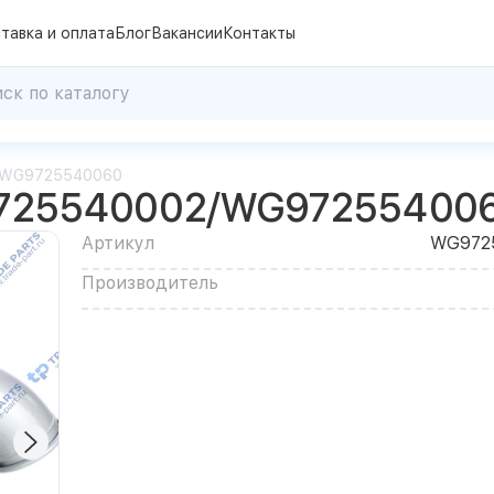
тавка и оплата
Блог
Вакансии
Контакты
/WG9725540060
725540002/WG97255400
Артикул
WG972
Производитель