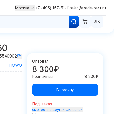
Москва
+7 (495) 157-51-11
sales@trade-part.ru
ЛК
60
5540002
Оптовая
HOWO
8 300₽
Розничная
9 200₽
В корзину
Под заказ
смотреть в других филиалах