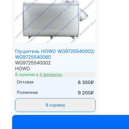
Глушитель HOWO WG9725540002/
WG9725540060
WG9725540002
HOWO
В наличии в
4 филиалах
Оптовая
8 300₽
Розничная
9 200₽
В корзину