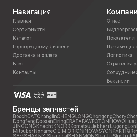
Навигация
Компан
Главная
О нас
Сертификаты
Видеопрезе
Каталог
Показатели
Горнорудному бизнесу
Преимущес
Доставка и оплата
Логистика
Блог
Стратегия р
Контакты
Сотрудниче
Вакансии
Бренды запчастей
Bosch
CAT
Changlin
CHENGLONG
Chengong
Chery
Che
Dongfeng
Doosan
Elring
ERATA
FAW
FOTON
HOWO
Huat
JINGONG
Knecht
KNORR
Komatsu
Liebherr
Liugong
Lon
Mitsuber
Noname
O.E.M.
ORIONiNOVASYON
PARTIQ
Re
SEM
SHAANXI
Shanghai
SHANMON
Shantui
Sinotruk
S