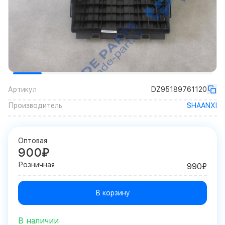
Артикул
DZ95189761120
Производитель
SHAANXI
Оптовая
900₽
Розничная
990₽
В корзину
В наличии