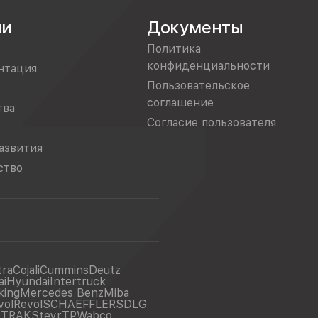
ии
Документы
Политика
конфиденциальности
нтация
Пользовательское
соглашение
тва
Согласие пользователя
азвития
ство
tra
Cojali
Cummins
Deutz
ai
Hyundai
Intertruck
king
Mercedes Benz
Miba
vol
Revol
SCHAEFFLER
SDLG
ITRAK
Steyr
TP
Wabco