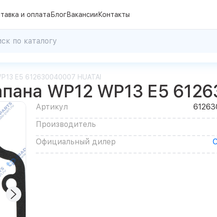
тавка и оплата
Блог
Вакансии
Контакты
WP13 E5 612630040007 HUATAI
пана WP12 WP13 E5 6126
Артикул
61263
Производитель
Официальный дилер