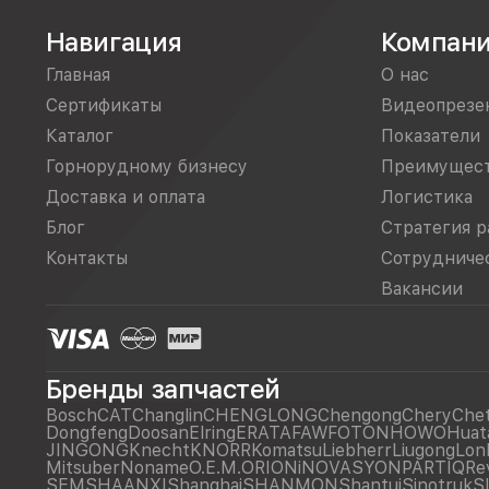
Навигация
Компан
Главная
О нас
Сертификаты
Видеопрезе
Каталог
Показатели
Горнорудному бизнесу
Преимущес
Доставка и оплата
Логистика
Блог
Стратегия р
Контакты
Сотрудниче
Вакансии
Бренды запчастей
Bosch
CAT
Changlin
CHENGLONG
Chengong
Chery
Che
Dongfeng
Doosan
Elring
ERATA
FAW
FOTON
HOWO
Huat
JINGONG
Knecht
KNORR
Komatsu
Liebherr
Liugong
Lon
Mitsuber
Noname
O.E.M.
ORIONiNOVASYON
PARTIQ
Re
SEM
SHAANXI
Shanghai
SHANMON
Shantui
Sinotruk
S