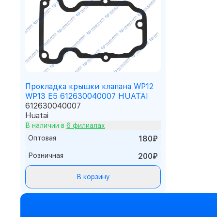
Прокладка крышки клапана WP12
WP13 E5 612630040007 HUATAI
612630040007
Huatai
В наличии в
6 филиалах
Оптовая
180₽
Розничная
200₽
В корзину