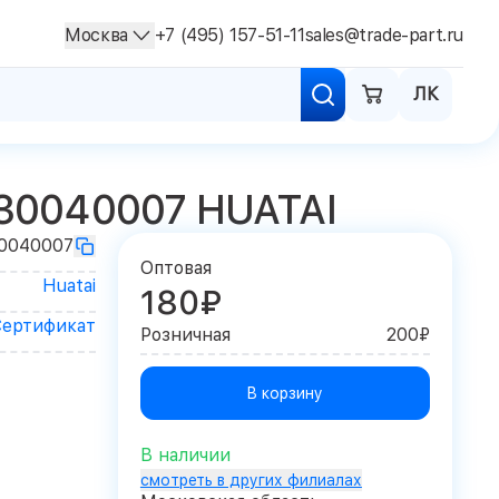
Москва
+7 (495) 157-51-11
sales@trade-part.ru
ЛК
30040007 HUATAI
0040007
Оптовая
Huatai
180₽
Сертификат
Розничная
200₽
В корзину
В наличии
смотреть в других филиалах