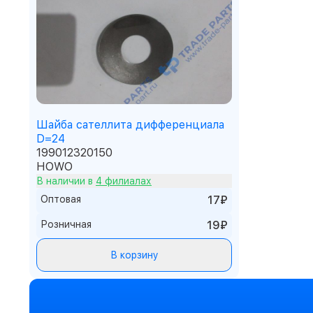
Шайба сателлита дифференциала
D=24
199012320150
HOWO
В наличии в
4 филиалах
Оптовая
17₽
Розничная
19₽
В корзину