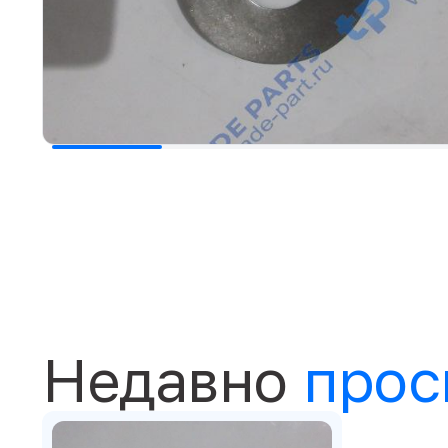
Недавно
прос