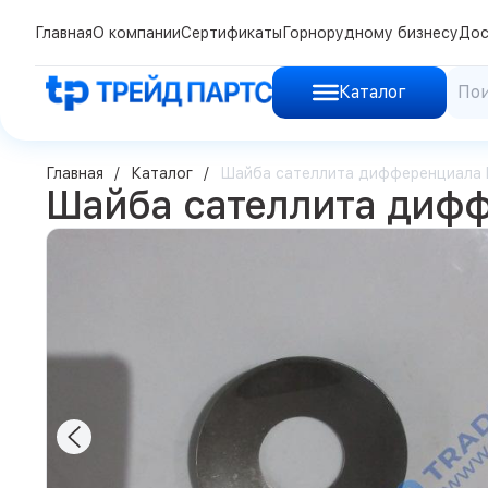
Главная
О компании
Сертификаты
Горнорудному бизнесу
Дос
Каталог
Главная
Каталог
Шайба сателлита дифференциала
Шайба сателлита диф