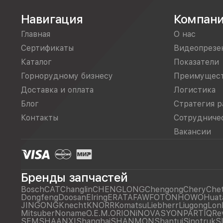
Навигация
Компан
Главная
О нас
Сертификаты
Видеопрезе
Каталог
Показатели
Горнорудному бизнесу
Преимущес
Доставка и оплата
Логистика
Блог
Стратегия р
Контакты
Сотрудниче
Вакансии
Бренды запчастей
Bosch
CAT
Changlin
CHENGLONG
Chengong
Chery
Che
Dongfeng
Doosan
Elring
ERATA
FAW
FOTON
HOWO
Huat
JINGONG
Knecht
KNORR
Komatsu
Liebherr
Liugong
Lon
Mitsuber
Noname
O.E.M.
ORIONiNOVASYON
PARTIQ
Re
SEM
SHAANXI
Shanghai
SHANMON
Shantui
Sinotruk
S