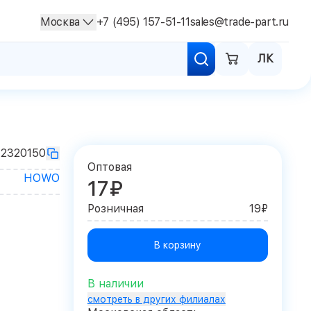
Москва
+7 (495) 157-51-11
sales@trade-part.ru
ЛК
12320150
Оптовая
HOWO
17₽
Розничная
19₽
В корзину
В наличии
смотреть в других филиалах