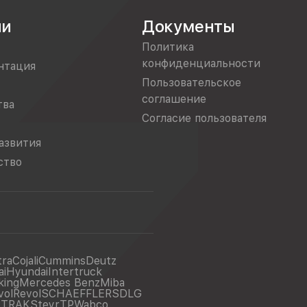
ии
Документы
Политика
конфиденциальности
нтация
Пользовательское
соглашение
тва
Согласие пользователя
азвития
ство
tra
Cojali
Cummins
Deutz
ai
Hyundai
Intertruck
king
Mercedes Benz
Miba
vol
Revol
SCHAEFFLER
SDLG
ITRAK
Steyr
TP
Wabco