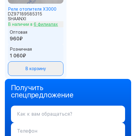
Реле отопителя X3000
DZ97189585315
SHAANXI
В наличии в
6 филиалах
Оптовая
960₽
Розничная
1 060₽
В корзину
Получить
спецпредложение