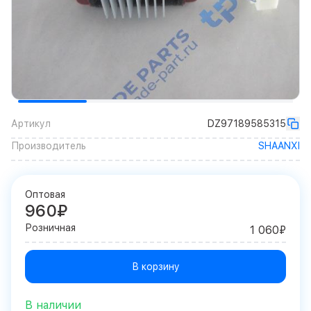
Артикул
DZ97189585315
Производитель
SHAANXI
Оптовая
960₽
Розничная
1 060₽
В корзину
В наличии