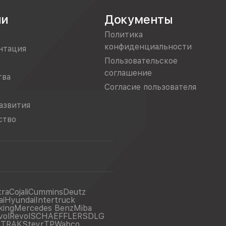
ии
Документы
Политика
конфиденциальности
нтация
Пользовательское
соглашение
тва
Согласие пользователя
азвития
ство
tra
Cojali
Cummins
Deutz
ai
Hyundai
Intertruck
king
Mercedes Benz
Miba
vol
Revol
SCHAEFFLER
SDLG
ITRAK
Steyr
TP
Wabco