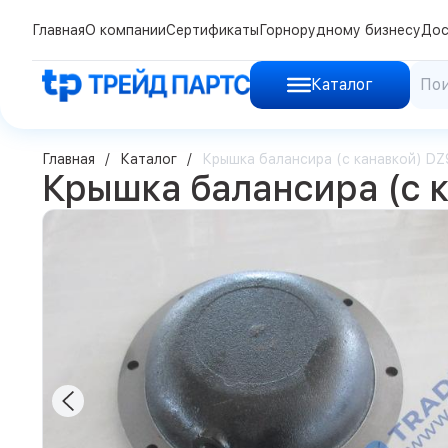
Главная
О компании
Сертификаты
Горнорудному бизнесу
Дос
Каталог
Главная
Каталог
Крышка балансира (с канавкой) DZ
Крышка балансира (с 