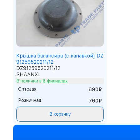
Крышка балансира (с канавкой) DZ
91259520211/12
DZ91259520211/12
SHAANXI
В наличии в
6 филиалах
Оптовая
690₽
Розничная
760₽
В корзину