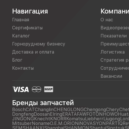
Навигация
Компан
Главная
О нас
Сертификаты
Видеопрезе
Каталог
Показатели
Горнорудному бизнесу
Преимущес
Доставка и оплата
Логистика
Блог
Стратегия р
Контакты
Сотрудниче
Вакансии
Бренды запчастей
Bosch
CAT
Changlin
CHENGLONG
Chengong
Chery
Che
Dongfeng
Doosan
Elring
ERATA
FAW
FOTON
HOWO
Huat
JINGONG
Knecht
KNORR
Komatsu
Liebherr
Liugong
Lon
Mitsuber
Noname
O.E.M.
ORIONiNOVASYON
PARTIQ
Re
SEM
SHAANXI
Shanghai
SHANMON
Shantui
Sinotruk
S