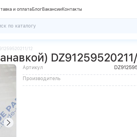
тавка и оплата
Блог
Вакансии
Контакты
91259520211/12
канавкой) DZ91259520211
Артикул
DZ912595
Производитель