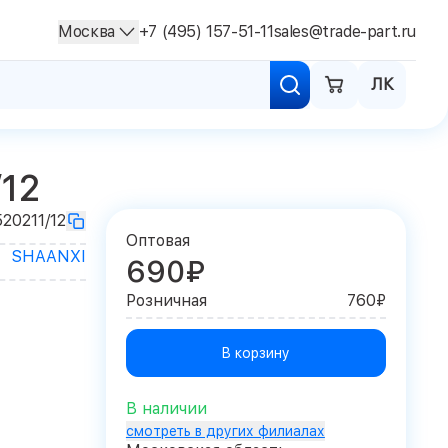
Москва
+7 (495) 157-51-11
sales@trade-part.ru
ЛК
/12
20211/12
Оптовая
SHAANXI
690₽
Розничная
760₽
В корзину
В наличии
смотреть в других филиалах