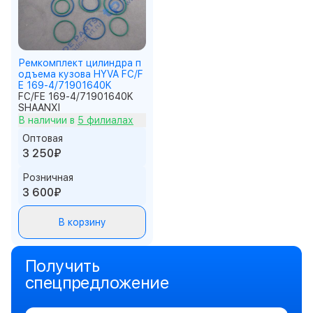
Ремкомплект цилиндра п
одъема кузова HYVA FC/F
E 169-4/71901640K
FC/FE 169-4/71901640K
SHAANXI
В наличии в
5 филиалах
Оптовая
3 250₽
Розничная
3 600₽
В корзину
Получить
спецпредложение