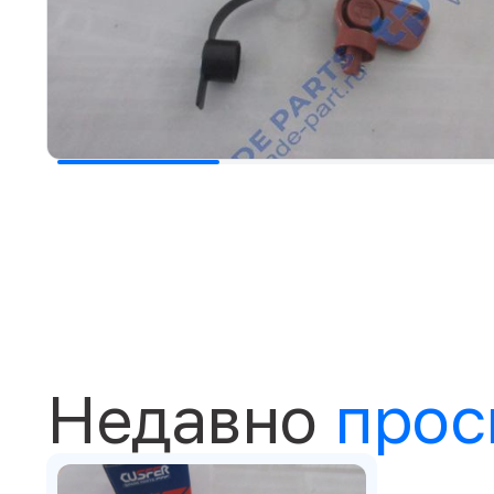
Недавно
прос