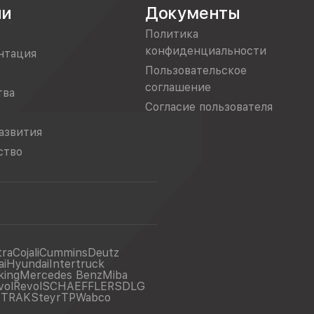
ии
Документы
Политика
конфиденциальности
нтация
Пользовательское
соглашение
тва
Согласие пользователя
азвития
ство
tra
Cojali
Cummins
Deutz
ai
Hyundai
Intertruck
king
Mercedes Benz
Miba
vol
Revol
SCHAEFFLER
SDLG
ITRAK
Steyr
TP
Wabco