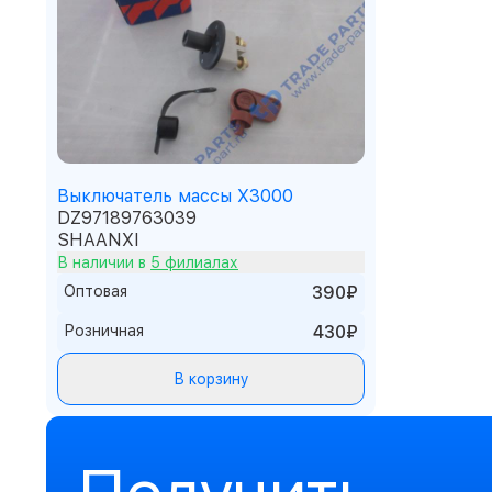
Выключатель массы X3000
DZ97189763039
SHAANXI
В наличии в
5 филиалах
Оптовая
390₽
Розничная
430₽
В корзину