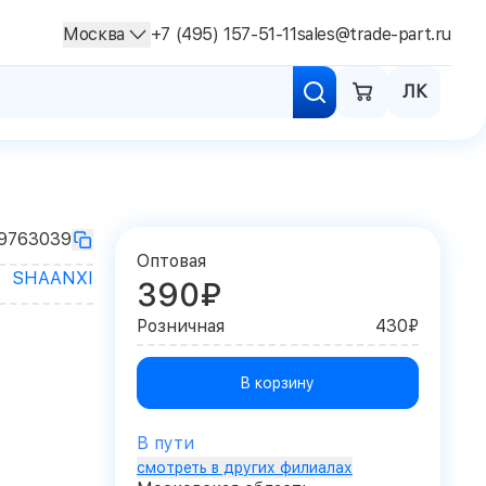
Москва
+7 (495) 157-51-11
sales@trade-part.ru
ЛК
9763039
Оптовая
SHAANXI
390₽
Розничная
430₽
В корзину
В пути
смотреть в других филиалах