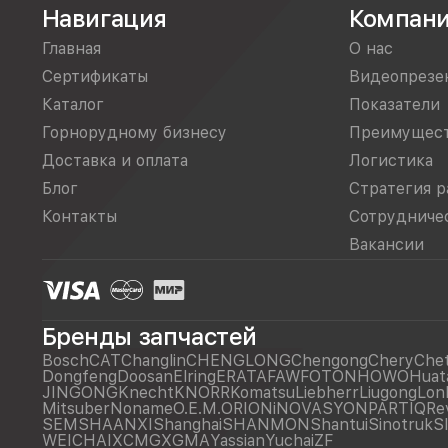
Навигация
Компан
Главная
О нас
Сертификаты
Видеопрезе
Каталог
Показатели
Горнорудному бизнесу
Преимущес
Доставка и оплата
Логистика
Блог
Стратегия р
Контакты
Сотрудниче
Вакансии
Бренды запчастей
Bosch
CAT
Changlin
CHENGLONG
Chengong
Chery
Che
Dongfeng
Doosan
Elring
ERATA
FAW
FOTON
HOWO
Huat
JINGONG
Knecht
KNORR
Komatsu
Liebherr
Liugong
Lon
Mitsuber
Noname
O.E.M.
ORIONiNOVASYON
PARTIQ
Re
SEM
SHAANXI
Shanghai
SHANMON
Shantui
Sinotruk
S
WEICHAI
XCMG
XGMA
Yassian
Yuchai
ZF