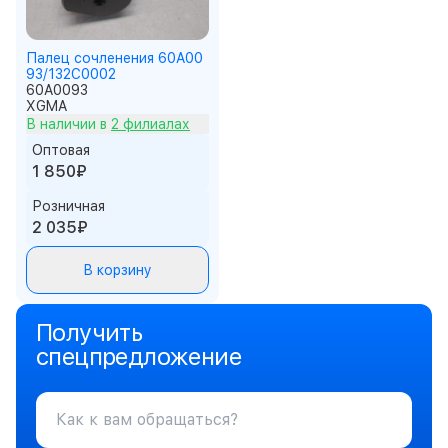
Палец сочленения 60A00
93/132С0002
60A0093
XGMA
В наличии в
2 филиалах
Оптовая
1 850₽
Розничная
2 035₽
В корзину
Получить
спецпредложение