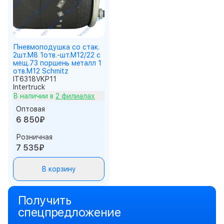
Пневмоподушка со стак.
2шт.M8 1отв.-шт.M12/22 с
мещ.73 поршень металл 1
отв.M12 Schmitz
IT6318VKP11
Intertruck
В наличии в
2 филиалах
Оптовая
6 850₽
Розничная
7 535₽
В корзину
Получить
спецпредложение