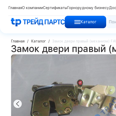
Главная
О компании
Сертификаты
Горнорудному бизнесу
Дос
Каталог
Главная
Каталог
Замок двери правый (механизм) F
Замок двери правый (