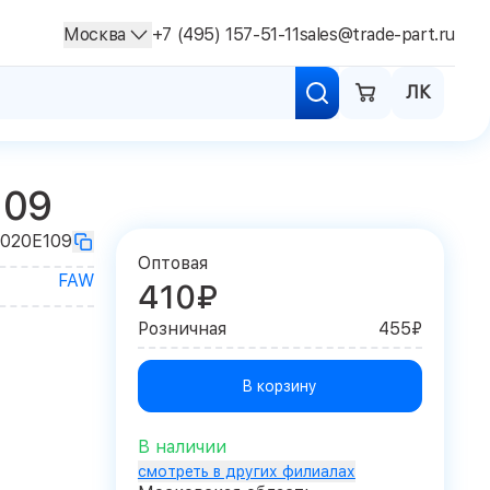
Москва
+7 (495) 157-51-11
sales@trade-part.ru
ЛК
109
5020E109
Оптовая
FAW
410₽
Розничная
455₽
В корзину
В наличии
смотреть в других филиалах