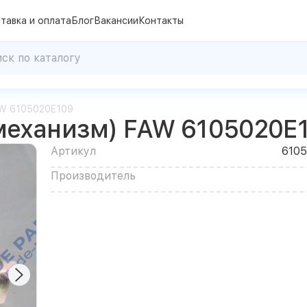
тавка и оплата
Блог
Вакансии
Контакты
AW 6105020E109
механизм) FAW 6105020E
Артикул
610
Производитель