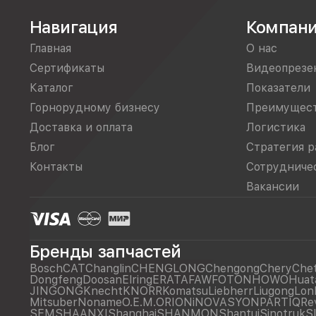
Навигация
Компан
Главная
О нас
Сертификаты
Видеопрезе
Каталог
Показатели
Горнорудному бизнесу
Преимущес
Доставка и оплата
Логистика
Блог
Стратегия р
Контакты
Сотрудниче
Вакансии
Бренды запчастей
Bosch
CAT
Changlin
CHENGLONG
Chengong
Chery
Che
Dongfeng
Doosan
Elring
ERATA
FAW
FOTON
HOWO
Huat
JINGONG
Knecht
KNORR
Komatsu
Liebherr
Liugong
Lon
Mitsuber
Noname
O.E.M.
ORIONiNOVASYON
PARTIQ
Re
SEM
SHAANXI
Shanghai
SHANMON
Shantui
Sinotruk
S