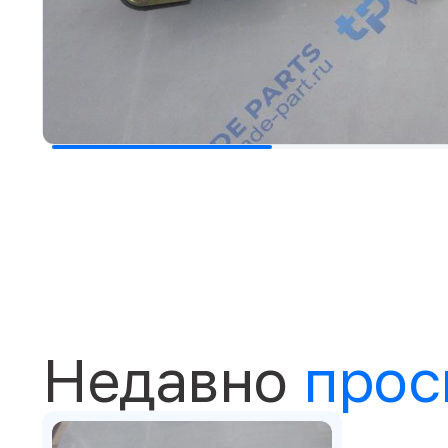
Недавно
прос