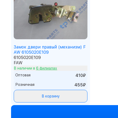
Замок двери правый (механизм) F
AW 6105020E109
6105020E109
FAW
В наличии в
6 филиалах
Оптовая
410₽
Розничная
455₽
В корзину