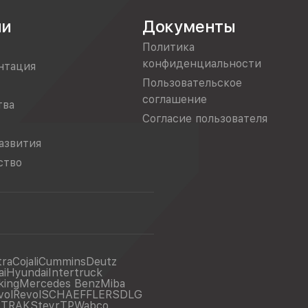
ии
Документы
Политика
конфиденциальности
нтация
Пользовательское
соглашение
тва
Согласие пользователя
азвития
ство
tra
Cojali
Cummins
Deutz
ai
Hyundai
Intertruck
king
Mercedes Benz
Miba
vol
Revol
SCHAEFFLER
SDLG
ITRAK
Steyr
TP
Wabco