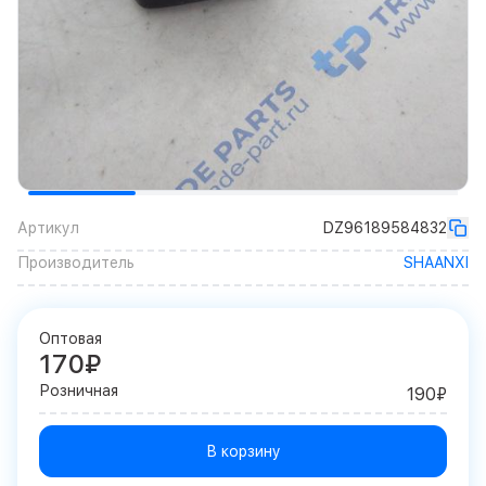
Артикул
DZ96189584832
Производитель
SHAANXI
Оптовая
170₽
Розничная
190₽
В корзину