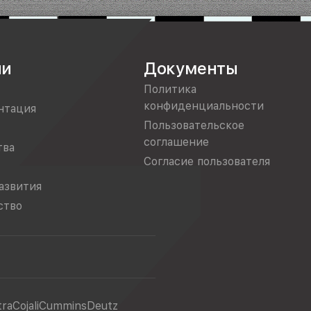
ии
Документы
Политика
конфиденциальности
нтация
Пользовательское
соглашение
тва
Согласие пользователя
азвития
ство
tra
Cojali
Cummins
Deutz