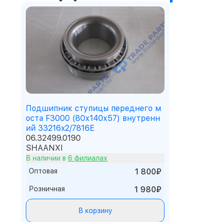
Подшипник ступицы переднего м
оста F3000 (80х140х57) внутренн
ий 33216x2/7816E
06.32499.0190
SHAANXI
В наличии в
6 филиалах
Оптовая
1 800₽
Розничная
1 980₽
В корзину