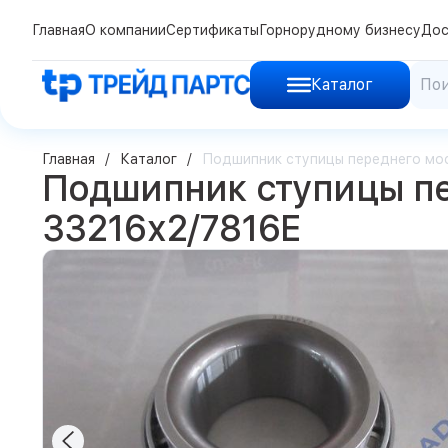
Главная
О компании
Сертификаты
Горнорудному бизнесу
Дос
Каталог
Главная
Каталог
Подшипник ступицы переднего мос
Подшипник ступицы пе
33216x2/7816E