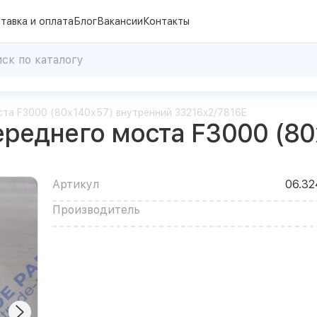
тавка и оплата
Блог
Вакансии
Контакты
та F3000 (80х140х57) внутренний 33216x2/7816E
реднего моста F3000 (80
Артикул
06.32
Производитель