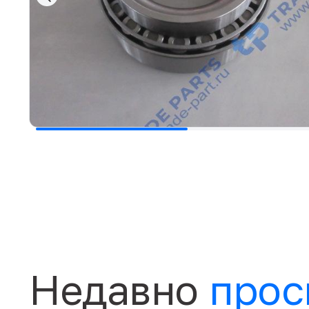
Недавно
прос