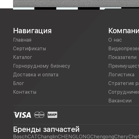
Навигация
Компан
Главная
О нас
Сертификаты
Видеопрезе
Каталог
Показатели
Горнорудному бизнесу
Преимущес
Доставка и оплата
Логистика
Блог
Стратегия р
Контакты
Сотрудниче
Вакансии
Бренды запчастей
Bosch
CAT
Changlin
CHENGLONG
Chengong
Chery
Che