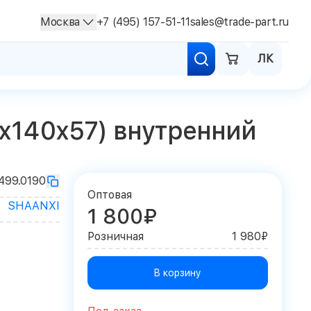
Москва
+7 (495) 157-51-11
sales@trade-part.ru
ЛК
х140х57) внутренний
499.0190
Оптовая
SHAANXI
1 800₽
Розничная
1 980₽
В корзину