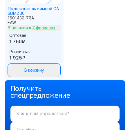
Подшипник выжимной CA
6DM2 J6
1601430-76A
FAW
В наличии в
7 филиалах
Оптовая
1 750₽
Розничная
1 925₽
В корзину
Получить
спецпредложение