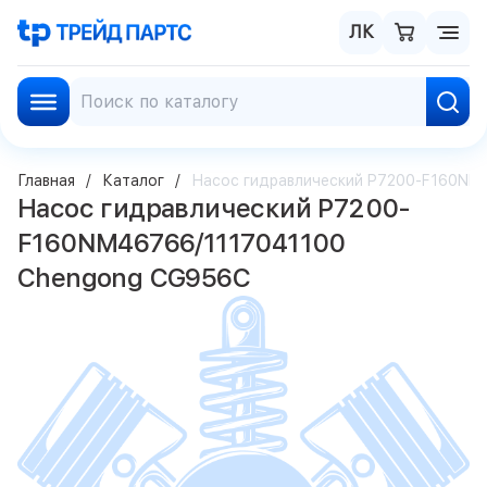
ЛК
Главная
Каталог
Насос гидравлический P7200-F160NM
Насос гидравлический P7200-
F160NM46766/1117041100
Chengong CG956C