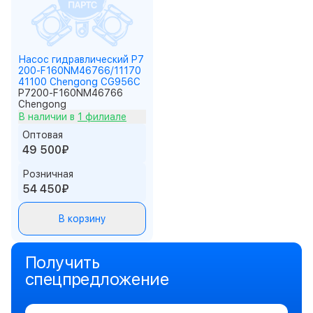
Насос гидравлический P7
200-F160NM46766/11170
41100 Chengong CG956C
P7200-F160NM46766
Chengong
В наличии в
1 филиале
Оптовая
49 500₽
Розничная
54 450₽
В корзину
Получить
спецпредложение