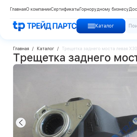
Главная
О компании
Сертификаты
Горнорудному бизнесу
Дос
Каталог
Главная
Каталог
Трещетка заднего моста левая X3
Трещетка заднего мос