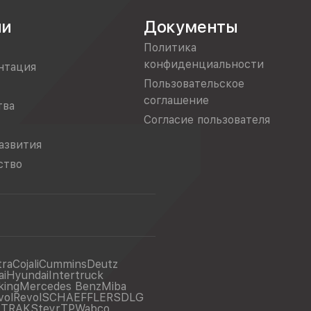
ии
Документы
Политика
конфиденциальности
нтация
Пользовательское
соглашение
тва
Согласие пользователя
азвития
ство
tra
Cojali
Cummins
Deutz
ai
Hyundai
Intertruck
king
Mercedes Benz
Miba
vol
Revol
SCHAEFFLER
SDLG
ITRAK
Steyr
TP
Wabco