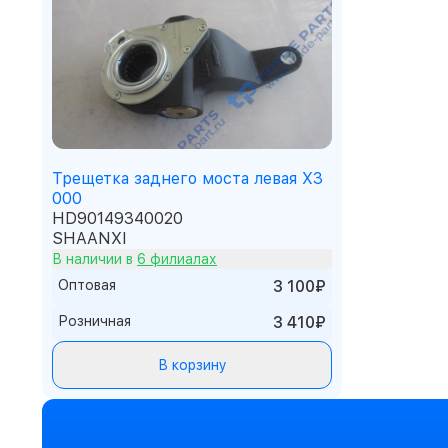
Трещетка заднего моста левая X3
000
HD90149340020
SHAANXI
В наличии в
6 филиалах
Оптовая
3 100₽
Розничная
3 410₽
В корзину