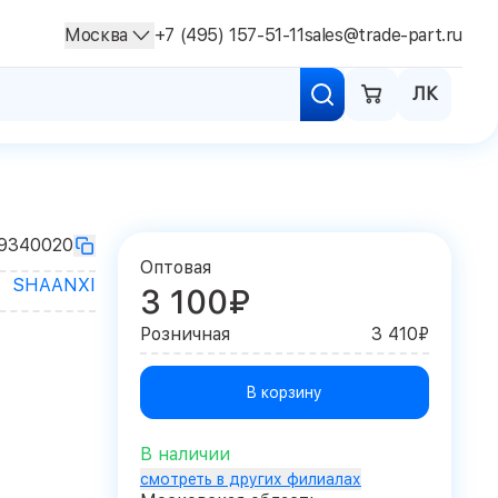
Москва
+7 (495) 157-51-11
sales@trade-part.ru
ЛК
9340020
Оптовая
SHAANXI
3 100₽
Розничная
3 410₽
В корзину
В наличии
смотреть в других филиалах