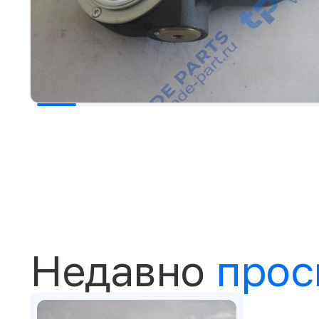
Недавно
прос