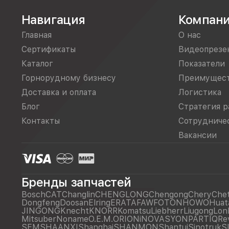
Навигация
Компан
Главная
О нас
Сертификаты
Видеопрезе
Каталог
Показатели
Горнорудному бизнесу
Преимущес
Доставка и оплата
Логистика
Блог
Стратегия р
Контакты
Сотрудниче
Вакансии
Бренды запчастей
Bosch
CAT
Changlin
CHENGLONG
Chengong
Chery
Che
Dongfeng
Doosan
Elring
ERATA
FAW
FOTON
HOWO
Huat
JINGONG
Knecht
KNORR
Komatsu
Liebherr
Liugong
Lon
Mitsuber
Noname
O.E.M.
ORIONiNOVASYON
PARTIQ
Re
SEM
SHAANXI
Shanghai
SHANMON
Shantui
Sinotruk
S